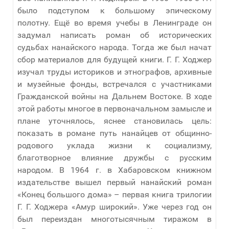
было подступом к большому эпическому
полотну. Ещё во время учебы в Ленинграде он
задумал написать роман об исторических
судьбах нанайского народа. Тогда же был начат
сбор материалов для будущей книги. Г. Г. Ходжер
изучал труды историков и этнографов, архивные
и музейные фонды, встречался с участниками
Гражданской войны на Дальнем Востоке. В ходе
этой работы многое в первоначальном замысле и
плане уточнялось, яснее становилась цель:
показать в романе путь нанайцев от общинно-
родового уклада жизни к социализму,
благотворное влияние дружбы с русским
народом. В 1964 г. в Хабаровском книжном
издательстве вышел первый нанайский роман
«Конец большого дома» – первая книга трилогии
Г. Г. Ходжера «Амур широкий». Уже через год он
был переиздан многотысячным тиражом в