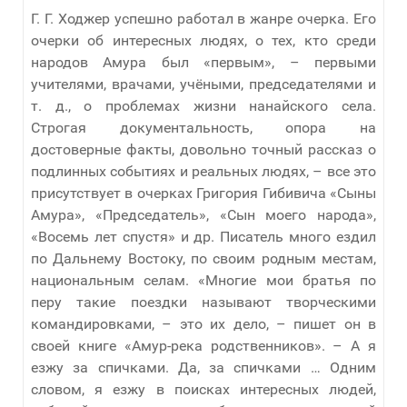
Г. Г. Ходжер успешно работал в жанре очерка. Его
очерки об интересных людях, о тех, кто среди
народов Амура был «первым», – первыми
учителями, врачами, учёными, председателями и
т. д., о проблемах жизни нанайского села.
Строгая документальность, опора на
достоверные факты, довольно точный рассказ о
подлинных событиях и реальных людях, – все это
присутствует в очерках Григория Гибивича «Сыны
Амура», «Председатель», «Сын моего народа»,
«Восемь лет спустя» и др. Писатель много ездил
по Дальнему Востоку, по своим родным местам,
национальным селам. «Многие мои братья по
перу такие поездки называют творческими
командировками, – это их дело, – пишет он в
своей книге «Амур-река родственников». – А я
езжу за спичками. Да, за спичками … Одним
словом, я езжу в поисках интересных людей,