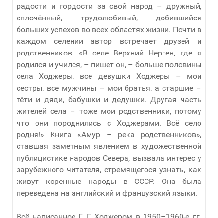
радости и гордости за свой народ – дружный,
сплочённый, трудолюбивый, добившийся
больших успехов во всех областях жизни. Почти в
каждом селении автор встречает друзей и
родственников. «В селе Верхний Нерген, где я
родился и учился, – пишет он, – больше половины
села Ходжеры, все девушки Ходжеры – мои
сестры, все мужчины – мои братья, а старшие –
тёти и дяди, бабушки и дедушки. Другая часть
жителей села – тоже мои родственники, потому
что они породнились с Ходжерами. Всё село
родня!» Книга «Амур – река родственников»,
ставшая заметным явлением в художественной
публицистике народов Севера, вызвала интерес у
зарубежного читателя, стремящегося узнать, как
живут коренные народы в СССР. Она была
переведена на английский и французский языки.
Всё написанное Г. Г. Ходжером в 1950–1960-е гг.