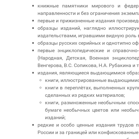
книжные памятники мирового и федера
направленности и без ограничения экземп
первые и прижизненные издания произведе
образцы изданий, наглядно иллюстриру
издательствами, игравшими видную роль в
образцы русских серийных и однотипно оф
первые энциклопедические и справочно
(Народная, Детская, Военная энциклопе
Венгерова, В.С. Сопикова, Н.А. Рубакина и т.
издания, являющиеся выдающимися образ
книги, иллюстрированные выдающимис
книги в переплѐтах, выполненных круп
сделанных из редких материалов;
книги, размноженные необычным способ
бумаге необычных цветов или необы
изданий;
редкие и особо ценные издания трудов п
России и за границей или конфискованные