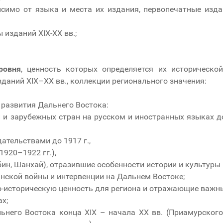
исимо от языка и места их издания, первопечатные изд
изданий XIX-XX вв.;
ровня
, ценность которых определяется их историческо
даний XIX–XX вв., коллекции регионального значения:
развития Дальнего Востока:
 и зарубежных стран на русском и иностранных языках д
ательствами до 1917 г.,
920–1922 гг.),
бин, Шанхай), отразившие особенности истории и культуры
нской войны и интервенции на Дальнем Востоке;
о-историческую ценность для региона и отражающие важны
х;
него Востока конца XIX – начала XX вв. (Приамурского