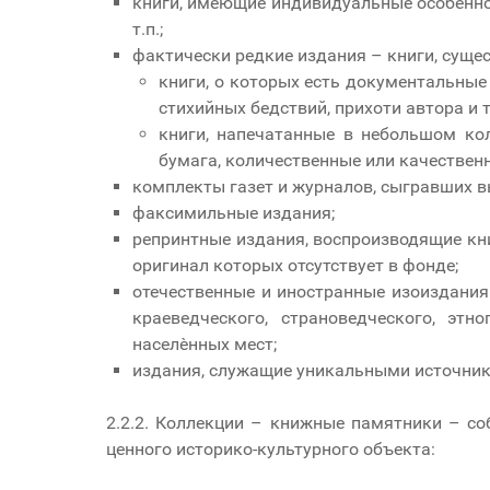
книги, имеющие индивидуальные особеннос
т.п.;
фактически редкие издания – книги, суще
книги, о которых есть документальные
стихийных бедствий, прихоти автора и т.
книги, напечатанные в небольшом ко
бумага, количественные или качествен
комплекты газет и журналов, сыгравших в
факсимильные издания;
репринтные издания, воспроизводящие кн
оригинал которых отсутствует в фонде;
отечественные и иностранные изоиздани
краеведческого, страноведческого, эт
населѐнных мест;
издания, служащие уникальными источника
2.2.2. Коллекции – книжные памятники – с
ценного историко-культурного объекта: