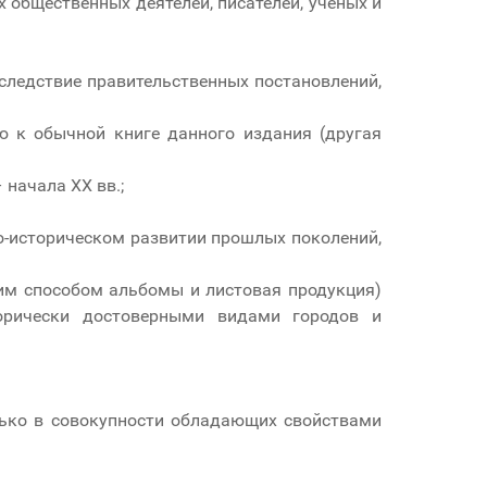
 общественных деятелей, писателей, учѐных и
следствие правительственных постановлений,
ю к обычной книге данного издания (другая
начала XX вв.;
о-историческом развитии прошлых поколений,
им способом альбомы и листовая продукция)
сторически достоверными видами городов и
лько в совокупности обладающих свойствами