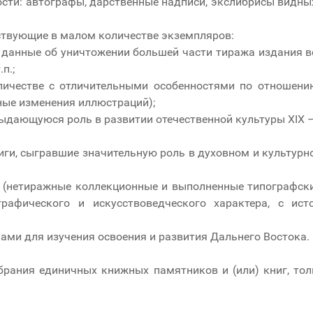
ти: автографы, дарственные надписи, экслибрисы видных
ствующие в малом количестве экземпляров:
 данные об уничтожении большей части тиража издания в
п.;
личестве с отличительными особенностями по отношени
ные изменения иллюстраций);
ыдающуюся роль в развитии отечественной культуры XIX – 
иги, сыгравшие значительную роль в духовном и культурн
я (нетиражные коллекционные и выполненные типографск
нографического и искусствоведческого характера, с и
ми для изучения освоения и развития Дальнего Востока.
обрания единичных книжных памятников и (или) книг, то