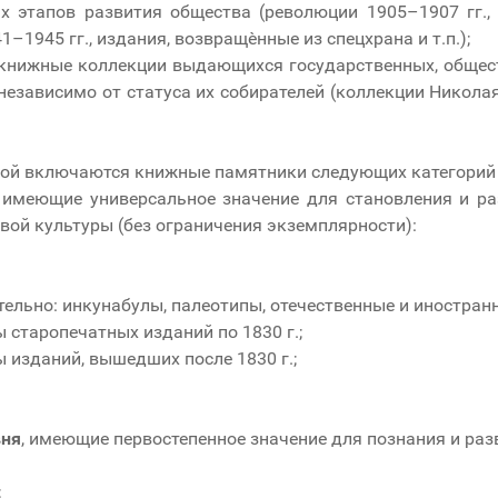
 этапов развития общества (революции 1905–1907 гг., 
–1945 гг., издания, возвращѐнные из спецхрана и т.п.);
книжные коллекции выдающихся государственных, обществ
зависимо от статуса их собирателей (коллекции Николая 
ой включаются книжные памятники следующих категорий 
, имеющие универсальное значение для становления и ра
й культуры (без ограничения экземплярности):
тельно: инкунабулы, палеотипы, отечественные и иностран
 старопечатных изданий по 1830 г.;
 изданий, вышедших после 1830 г.;
вня
, имеющие первостепенное значение для познания и раз
;