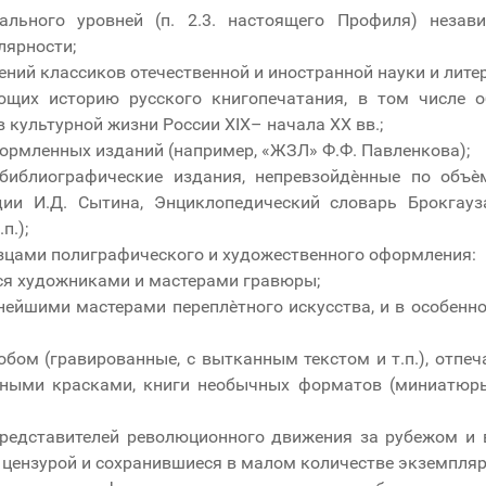
льного уровней (п. 2.3. настоящего Профиля) незав
лярности;
ний классиков отечественной и иностранной науки и лите
ющих историю русского книгопечатания, в том числе 
 культурной жизни России XIX– начала XX вв.;
ормленных изданий (например, «ЖЗЛ» Ф.Ф. Павленкова);
-библиографические издания, непревзойдѐнные по объ
дии И.Д. Сытина, Энциклопедический словарь Брокгауз
п.);
цами полиграфического и художественного оформления:
я художниками и мастерами гравюры;
нейшими мастерами переплѐтного искусства, и в особенн
ом (гравированные, с вытканным текстом и т.п.), отпеч
чными красками, книги необычных форматов (миниатюр
редставителей революционного движения за рубежом и в
 цензурой и сохранившиеся в малом количестве экземпляр