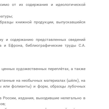
исимо от их содержания и идеологической
ратуры;
образцы книжной продукции, выпускавшейся
ѐму и содержанию представленных сведений
а и Ефрона, библиографические труды С.А.
о ценных художественных переплѐтах, а также
атанные на необычных материалах (шѐлк), на
ы или фолианты) и форм, образцы лубочных
 России, издания, выходившие нелегально в
ов;