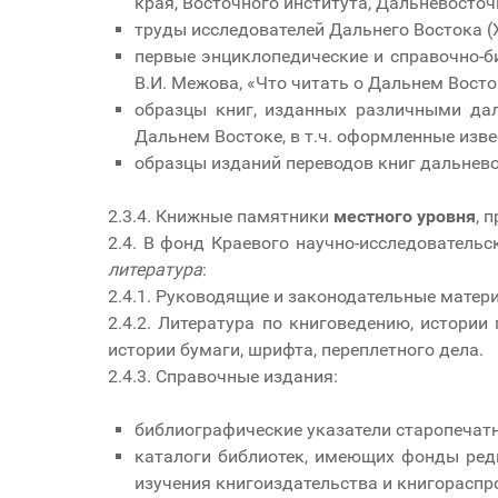
края, Восточного института, Дальневосточн
труды исследователей Дальнего Востока (XV
первые энциклопедические и справочно-б
В.И. Межова, «Что читать о Дальнем Восток
образцы книг, изданных различными да
Дальнем Востоке, в т.ч. оформленные из
образцы изданий переводов книг дальнево
2.3.4. Книжные памятники
местного уровня
, 
2.4. В фонд Краевого научно-исследовател
литература
:
2.4.1. Руководящие и законодательные матер
2.4.2. Литература по книговедению, истории
истории бумаги, шрифта, переплетного дела.
2.4.3. Справочные издания:
библиографические указатели старопечатн
каталоги библиотек, имеющих фонды редк
изучения книгоиздательства и книгораспр