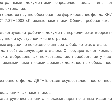
странными документами, определяет виды, типы, э
мплектования.
я является научно-обоснованное формирование фонда КН
ГОСТ 7.87–2003 «Книжные памятники. Общие требования»,
 действующий рабочий документ, периодически коррект
аучной и культурной жизни страны.
еме справочно-поискового аппарата библиотеки, отдела.
фонда несѐт заведующий отделом. Он осуществляет комп
теки, добровольных пожертвований, приобретений у час
 книжными памятниками в рамках должностных обязанност
основного фонда ДВГНБ, отдел осуществляет постоянное 
виды книжных памятников:
ждая рукописная книга и экземпляры печатных издани