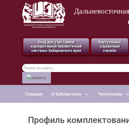
Дальневосточная
Вход для участников
Виртуальная
корпоративной библиотечной
справочная
системы Хабаровского края
служба
Поиск
по
сайту
Главная
О библиотеке
Читателям
Профиль комплектован