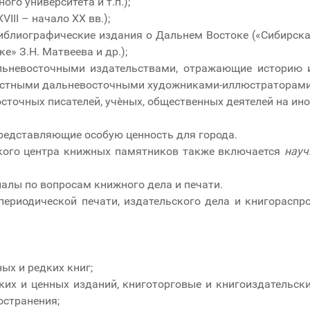
ого университета и т.п.);
III – начало XX вв.);
иблиографические издания о Дальнем Востоке («Сибирск
е» З.Н. Матвеева и др.);
льневосточными издательствами, отражающие историю и
вестными дальневосточными художниками-иллюстраторами
сточных писателей, учѐных, общественных деятелей на ин
представляющие особую ценность для города.
ьского центра книжных памятников также включается
науч
иалы по вопросам книжного дела и печати.
 периодической печати, издательского дела и книгораспр
ых и редких книг;
их и ценных изданий, книготорговые и книгоиздательск
остранения;