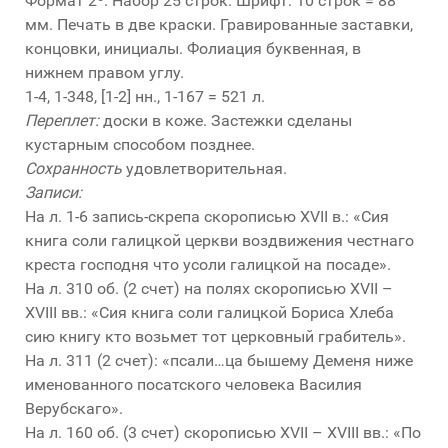
Формат 2º. Набор 25 строк. Шрифт: 10 строк = 88
мм. Печать в две краски. Гравированные заставки,
концовки, инициалы. Фолиация буквенная, в
нижнем правом углу.
1-4, 1-348, [1-2] нн., 1-167 = 521 л.
Переплет:
доски в коже. Застежки сделаны
кустарным способом позднее.
Сохранность
удовлетворительная.
Записи:
На л. 1-6 запись-скрепа скорописью XVII в.: «Сия
книга соли галицкой церкви воздвижения честнаго
креста господня что усоли галицкой на посаде».
На л. 310 об. (2 счет) на полях скорописью XVII –
XVIII вв.: «Сия книга соли галицкой Бориса Хлеба
сию книгу кто возьмет тот церковный грабитель».
На л. 311 (2 счет): «псали…ца бышему Деменя ниже
именованного посатского человека Василия
Верубскаго».
На л. 160 об. (3 счет) скорописью XVII – XVIII вв.: «По