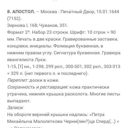
8.
АПОСТОЛ.
– Москва : Печатный Двор, 15.01.1644
(7152).
Зернова I, 168; Чуванов, 351.
Формат 2º. Набор 23 строки. Шрифт: 10 строк = 90
мм. Печать в две краски. Гравированные заставки,
концовки, инициалы. Фолиация буквенная, в
нижнем правом углу. Сигнатура буквенная. Гравюра
евангелиста Луки.
1-15, [1] нн., 1-298, 299 ркп., 300-301, 302 ркп., 303-313
= 329 л. (нет первого л. и последнего).
Переплет:
доски в коже.
Сохранность и реставрация:
кожа практически
утрачена, нижняя крышка расколота. Многие листы
выпадают.
Записи:
На обороте верхней крышки надпись: «Петра
Михайлыча Малолеткова Черни(лен?)ца Сперд(...) <