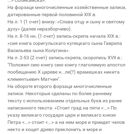
...> Соликамска».
На форзаце многочисленные хозяйственные записи,
датированные первой половиной XIX в.
На л. 1 (1 счет) внизу: «Слава отцу и сыну и святому
духу» (далее неразборчиво).
На л. 8-16 нн. (1 счет) запись-скрепа начала XIX в.:
«сия книга соригульскаго купецкаго сына Гаврила
Васильева сына Колугина».
На л. 2-53 (2 счет) запись-скрепа, скоропись XVII в.:
"Положил сию книгу сию книгу глаголимую апостол
пообещанию Х цареве н...ле(?) врамешках никита
клементьевич Матчин".
На обороте второго форзаца многочисленные
записи. Некоторые сделаны по более раннему
тексту с использованием отдельных букв из ранее
написанного текста: «Стоит град на пяти <...> По
указу великаго государя царя и великаго князя
Петра <...> стоит <...> а на нем море и приидет челов
некто и хощет древо преклонить и море и