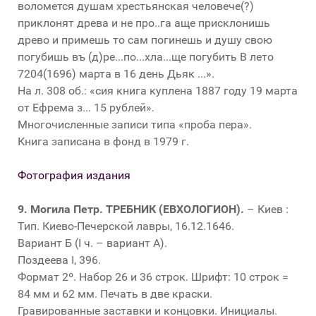
воломется душам хрестьянская человече(?)
приклонят древа и не про..га аще присклонишь
древо и примешь то сам погинешь и душу свою
погубишь въ (д)ре...по...хла...ще погубить В лето
7204(1696) марта в 16 день Дьяк ...».
На л. 308 об.: «сия книга куплена 1887 году 19 марта
от Ефрема з... 15 рублей».
Многочисленные записи типа «проба пера».
Книга записана в фонд в 1979 г.
Фотография издания
9.
Могила Петр. ТРЕБНИК (ЕВХОЛОГИОН).
– Киев :
Тип. Киево-Печерской лавры, 16.12.1646.
Вариант Б (I ч. – вариант А).
Поздеева I, 396.
Формат 2º. Набор 26 и 36 строк. Шрифт: 10 строк =
84 мм и 62 мм. Печать в две краски.
Гравированные заставки и концовки. Инициалы.