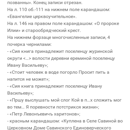
позванны». Конец записи отрезан.
На л. 110 об.-111 на нижнем поле карандашом:
«Евангелие церквоучительное».
На л. 146 на правом поле карандашом: «О пророке
Илии» и старообрядческий крест.
На нижнем форзаце многочисленные записи, 4
почерка чернилами:
- «Сия книга принадлежит поселенцу журинской
округи <…> волости деревни ереминой поселенцу
Ивану Васильеву»;
- «Стоит человек в воде погорло Просит пить а
напится не может»;
- «Сия книга принадлежит поселенцу Ивану
Васильеву»;
- «Пршу выслушать мой слог Кой в п…х сложить мог
во тем… Я поревности потстрикся жизни»;
- «Петр Левонъевичъ харитонов»;
- красным карандашом: «Куплена в Селе Савиной во
Церковном Доме Савинского Единоверческого