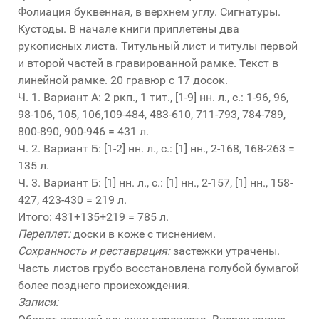
Фолиация буквенная, в верхнем углу. Сигнатуры.
Кустоды. В начале книги приплетены два
рукописных листа. Титульный лист и титулы первой
и второй частей в гравированной рамке. Текст в
линейной рамке. 20 гравюр с 17 досок.
Ч. 1. Вариант А: 2 ркп., 1 тит., [1-9] нн. л., с.: 1-96, 96,
98-106, 105, 106,109-484, 483-610, 711-793, 784-789,
800-890, 900-946 = 431 л.
Ч. 2. Вариант Б: [1-2] нн. л., с.: [1] нн., 2-168, 168-263 =
135 л.
Ч. 3. Вариант Б: [1] нн. л., с.: [1] нн., 2-157, [1] нн., 158-
427, 423-430 = 219 л.
Итого: 431+135+219 = 785 л.
Переплет:
доски в коже с тиснением.
Сохранность и реставрация:
застежки утрачены.
Часть листов грубо восстановлена голубой бумагой
более позднего происхождения.
Записи: