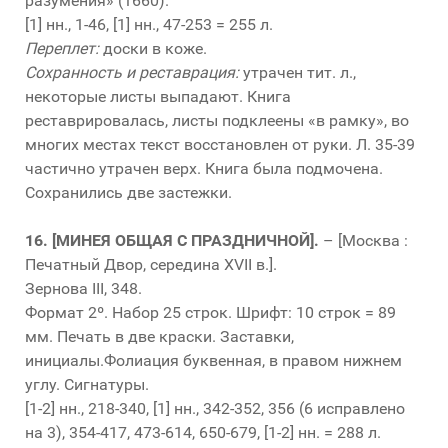
разумения» (1660).
[1] нн., 1-46, [1] нн., 47-253 = 255 л.
Переплет:
доски в коже.
Сохранность и реставрация:
утрачен тит. л.,
некоторые листы выпадают. Книга
реставрировалась, листы подклеены «в рамку», во
многих местах текст восстановлен от руки. Л. 35-39
частично утрачен верх. Книга была подмочена.
Сохранились две застежки.
16.
[МИНЕЯ ОБЩАЯ С ПРАЗДНИЧНОЙ].
– [Москва :
Печатный Двор, середина XVII в.].
Зернова III, 348.
Формат 2º. Набор 25 строк. Шрифт: 10 строк = 89
мм. Печать в две краски. Заставки,
инициалы.Фолиация буквенная, в правом нижнем
углу. Сигнатуры.
[1-2] нн., 218-340, [1] нн., 342-352, 356 (6 исправлено
на 3), 354-417, 473-614, 650-679, [1-2] нн. = 288 л.