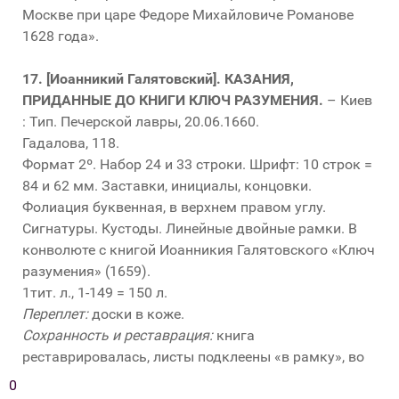
Москве при царе Федоре Михайловиче Романове
1628 года».
17.
[Иоанникий Галятовский]. КАЗАНИЯ,
ПРИДАННЫЕ ДО КНИГИ КЛЮЧ РАЗУМЕНИЯ.
– Киев
: Тип. Печерской лавры, 20.06.1660.
Гадалова, 118.
Формат 2º. Набор 24 и 33 строки. Шрифт: 10 строк =
84 и 62 мм. Заставки, инициалы, концовки.
Фолиация буквенная, в верхнем правом углу.
Сигнатуры. Кустоды. Линейные двойные рамки. В
конволюте с книгой Иоанникия Галятовского «Ключ
разумения» (1659).
1тит. л., 1-149 = 150 л.
Переплет:
доски в коже.
Сохранность и реставрация:
книга
реставрировалась, листы подклеены «в рамку», во
многих местах текст восстановлен от руки. Книга
0