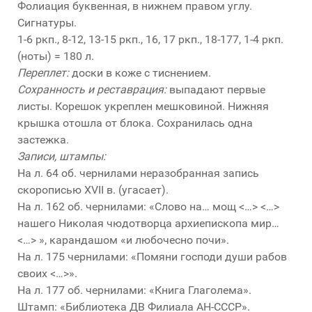
Фолиация буквенная, в нижнем правом углу.
Сигнатуры.
1-6 ркп., 8-12, 13-15 ркп., 16, 17 ркп., 18-177, 1-4 ркп.
(ноты) = 180 л.
Переплет:
доски в коже с тиснением.
Сохранность и реставрация:
выпадают первые
листы. Корешок укреплен мешковиной. Нижняя
крышка отошла от блока. Сохранилась одна
застежка.
Записи, штампы:
На л. 64 об. чернилами неразобранная запись
скорописью XVII в. (угасает).
На л. 162 об. чернилами: «Слово на… мощ <…> <…>
нашего Николая чюдотворца архиепископа мир…
<…> », карандашом «и любочесно почи».
На л. 175 чернилами: «Помяни господи души рабов
своих <…>».
На л. 177 об. чернилами: «Книга Глаголема».
Штамп: «Библиотека ДВ Филиала АН-СССР».