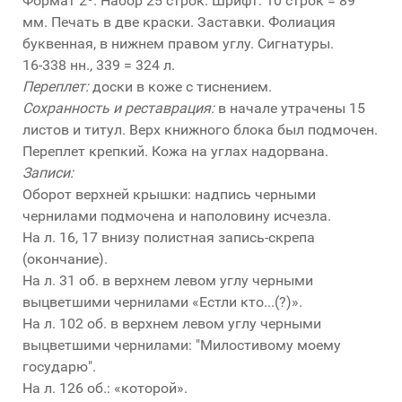
Формат 2º. Набор 25 строк. Шрифт: 10 строк = 89
мм. Печать в две краски. Заставки. Фолиация
буквенная, в нижнем правом углу. Сигнатуры.
16-338 нн., 339 = 324 л.
Переплет:
доски в коже с тиснением.
Сохранность и реставрация:
в начале утрачены 15
листов и титул. Верх книжного блока был подмочен.
Переплет крепкий. Кожа на углах надорвана.
Записи:
Оборот верхней крышки: надпись черными
чернилами подмочена и наполовину исчезла.
На л. 16, 17 внизу полистная запись-скрепа
(окончание).
На л. 31 об. в верхнем левом углу черными
выцветшими чернилами «Естли кто...(?)».
На л. 102 об. в верхнем левом углу черными
выцветшими чернилами: "Милостивому моему
государю".
На л. 126 об.: «которой».