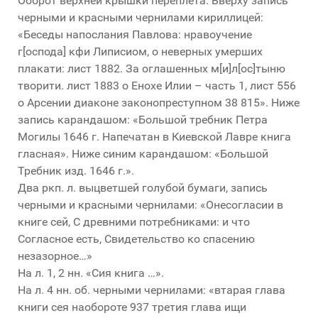
Оборот верхней крышки переплета. Вверху запись
черными и красными чернилами кириллицей:
«Беседы напослания Павлова: нравоучение
г[оспода] кфи Липисиом, о неверных умерших
плакати: лист 1882. За оглашенных м[и]л[ос]тыню
творити. лист 1883 о Енохе Илии – часть 1, лист 556
о Арсении диаконе законопреступном 38 815». Ниже
запись карандашом: «Большой требник Петра
Могилы 1646 г. Напечатан в Киевской Лавре книга
гласная». Ниже синим карандашом: «Большой
Требник изд. 1646 г.».
Два ркп. л. выцветшей голубой бумаги, запись
черными и красными чернилами: «Онесогласии в
книге сей, С древними потребниками: и что
Согласное есть, Свидетельство ко спасению
незазорное…»
На л. 1, 2 нн. «Сия книга …».
На л. 4 нн. об. черными чернилами: «втарая глава
книги сея наобороте 937 третия глава ищи