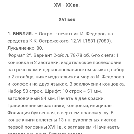
XVI - XX вв.
XVI век
1.
БИБЛИЯ.
– Острог : печатник И. Федоров, на
средства К.К. Острожского, 12.VIII.1581 (7089).
Лукьяненко, 80.
Формат 2º. Вариант 2-ой: л. 78-78 об. 6-го счета: 1
концовка и 2 заставки; издательское послесловие
на греческом и церковнославянском языках; набор
в 2 столбца, ниже издательская марка И. Федорова
и колофон на двух языках. В заключении концовка.
Набор 50 строк. Шрифт: 10 строк = 51 мм,
заголовочный 84 мм. Печать в две краски.
Гравированные заставки, концовки, инициалы.
Фолиация буквенная, в верхнем правом углу. В
конце книги вплетены 13 нн. рукописных листов
первой половины XVIII в. с заглавием «Начинаетъ