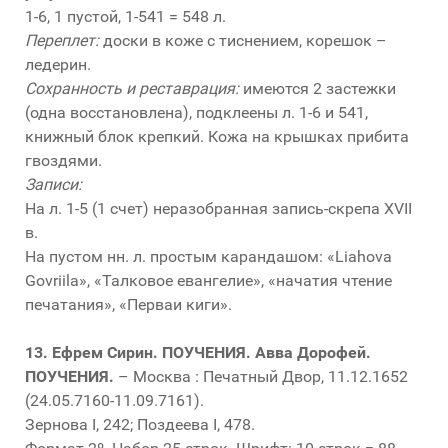
1-6, 1 пустой, 1-541 = 548 л.
Переплет:
доски в коже с тиснением, корешок –
ледерин.
Сохранность и реставрация:
имеются 2 застежки
(одна восстановлена), подклеены л. 1-6 и 541,
книжный блок крепкий. Кожа на крышках прибита
гвоздями.
Записи:
На л. 1-5 (1 счет) неразобранная запись-скрепа XVII
в.
На пустом нн. л. простым карандашом: «Liahova
Govriila», «Талковое евангелие», «начатия чтение
печатания», «Перваи киги».
13.
Ефрем Сирин. ПОУЧЕНИЯ. Авва Дорофей.
ПОУЧЕНИЯ.
– Москва : Печатный Двор, 11.12.1652
(24.05.7160-11.09.7161).
Зернова I, 242; Поздеева I, 478.