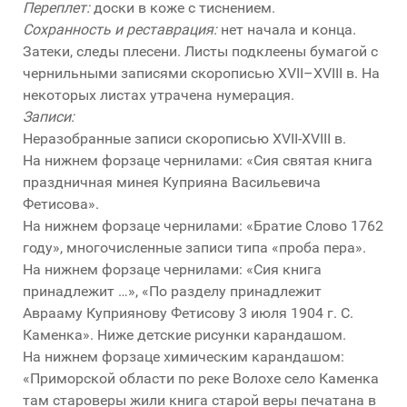
Переплет:
доски в коже с тиснением.
Сохранность и реставрация:
нет начала и конца.
Затеки, следы плесени. Листы подклеены бумагой с
чернильными записями скорописью XVII–XVIII в. На
некоторых листах утрачена нумерация.
Записи:
Неразобранные записи скорописью XVII-XVIII в.
На нижнем форзаце чернилами: «Сия святая книга
праздничная минея Куприяна Васильевича
Фетисова».
На нижнем форзаце чернилами: «Братие Слово 1762
году», многочисленные записи типа «проба пера».
На нижнем форзаце чернилами: «Сия книга
принадлежит …», «По разделу принадлежит
Аврааму Куприянову Фетисову 3 июля 1904 г. С.
Каменка». Ниже детские рисунки карандашом.
На нижнем форзаце химическим карандашом:
«Приморской области по реке Волохе село Каменка
там староверы жили книга старой веры печатана в