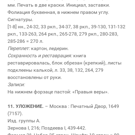
мм. Печать в две краски. Инициал, заставки.
Фолиация буквенная, в нижнем правом углу.
Сигнатуры.
[1-8] нн., 24-32, 33 ркп., 34-37, 38 ркп., 39-130, 131-132
ркп., 133-263, 264 ркп., 265-278, 279 ркп., 280-283,
285-286 = 270 л.
Переплет:
картон, ледерин.
Сохранность и реставрация:
книга
реставрировалась, блок обрезан (крепкий), листы
подклеены калькой, л. 33, 38, 132, 264, 279
восстановлены от руки.
Записи:
На нижнем форзаце пастой: «Правыя веры».
11.
УЛОЖЕНИЕ.
– Москва : Печатный Двор, 1649
(7157).
Изд. группы А.
Зернова I, 216; Поздеева I, 439-442.