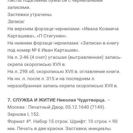
Листы подклеены бумагой с чернильными
записями.
Застежки утрачены.
Записи:
На верхнем форзаце чернилами: «Ивана Козмича
Карташева», «П Стигунин».
На нижнем форзаце чернилами: «Записан в книгу
под номер № 6 Иван Карташев».
На л. 2-46 (4 счет) угасшая (вытравленная) запись-
скрепа скорописью XVII в.
На л. 298 об. скорописью XVII в. оглавление книги.
На нн. л. после л. 315 и на последнем л.
неразобранная запись-скрепа скорописью XVII в.
7.
СЛУЖБА И ЖИТИЕ Николая Чудотворца.
–
Москва : Печатный Двор, 05.12.1640 (7149).
Зернова I, 152.
Формат 4º. Набор 15 строк. Шрифт: 10 строк = 90
мм. Печать в две краски. Заставки, инициалы.