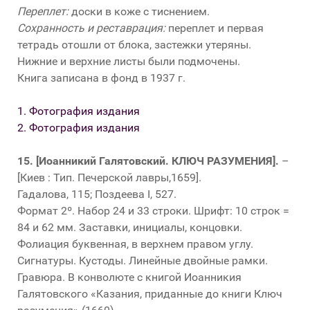
Переплет:
доски в коже с тиснением.
Сохранность и реставрация:
переплет и первая
тетрадь отошли от блока, застежки утеряны.
Нижние и верхние листы были подмочены.
Книга записана в фонд в 1937 г.
1. Фотография издания
2. Фотография издания
15.
[Иоанникий Галятовский. КЛЮЧ РАЗУМЕНИЯ].
–
[Киев : Тип. Печерской лавры,1659].
Гадалова, 115; Поздеева I, 527.
Формат 2º. Набор 24 и 33 строки. Шрифт: 10 строк =
84 и 62 мм. Заставки, инициалы, концовки.
Фолиация буквенная, в верхнем правом углу.
Сигнатуры. Кустоды. Линейные двойные рамки.
Гравюра. В конволюте с книгой Иоанникия
Галятовского «Казания, приданные до книги Ключ