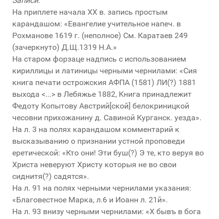
Записи:
На приплете начала XX в. запись простым
карандашом: «Евангелие учительное напеч. в
Рохманове 1619 г. (неполное) См. Каратаев 249
(зачеркнуто) Д.Щ.1319 Н.А.»
На старом форзаце надпись с использованием
кириллицы и латиницы черными чернилами: «Сия
книга печати острожския АФПА (1581) ЛИ(?) 1881
выхода <...> в Лебяжье 1882, Книга принадлежит
Федоту Копытову Австрий[ской] белокриницкой
чесовни прихожанину д. Савиной Курганск. уезда».
На л. 3 на полях карандашом комментарий к
высказыванию о признании устной проповеди
еретической: «Кто они! Эти буш(?) Э те, кто веруя во
Христа неверуют Христу которыя не во свои
сиднитя(?) садятся».
На л. 91 на полях черными чернилами указания:
«Благовестное Марка, л.6 и Иоанн л. 21й».
На л. 93 внизу черными чернилами: «Х бывъ в бога