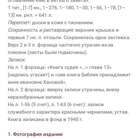
оглавление книгъ Ветхаго завета».
1 тит., [1-7] нн., 1–276, 1–180, 1–30, 1–56, 1–78, [1–
13] нн. ркп. = 641 л.
Переплет:
доски в коже с тиснением.
Сохранность и реставрация:
верхняя крышка и
первые 7 нн. л. отошли. Сохранилась одна застежка.
Верх 2 и 3 л. форзаца частично утрачен из-за
плесени (листы были подмочены).
Записи:
На л. 1 форзаца: «Книга судия <…> глава 13»
(надпись угасает) и «сия книга библия принадлежит
анне ивановне Хановой».
На л. 2 форзаца: вверху записи утрачены, внизу
неразобранные записи.
На л. 1-56 (5 счет), л. 1-63 (6 счет): записи
служебного характера красными чернилами, устав.
Книга записана в фонд в 1940 г.
1. Фотография издания