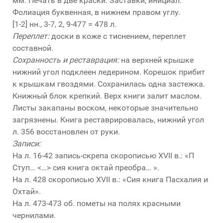
мм. Печать в две краски. Заставки, инициал.
Фолиация буквенная, в нижнем правом углу.
[1-2] нн., 3-7, 2, 9-477 = 478 л.
Переплет:
доски в коже с тиснением, переплет
составной.
Сохранность и реставрация:
на верхней крышке
нижний угол подклеен ледерином. Корешок прибит
к крышкам гвоздями. Сохранилась одна застежка.
Книжный блок крепкий. Верх книги залит маслом.
Листы закапаны воском, некоторые значительно
загрязнены. Книга реставрировалась, нижний угол
л. 356 восстановлен от руки.
Записи:
На л. 16-42 запись-скрепа скорописью XVII в.: «П
Ступ… <…> сия книга октай преобра… ».
На л. 428 скорописью XVII в.: «Сия книга Пасхалия и
Охтай».
На л. 473-473 об. пометы на полях красными
чернилами.