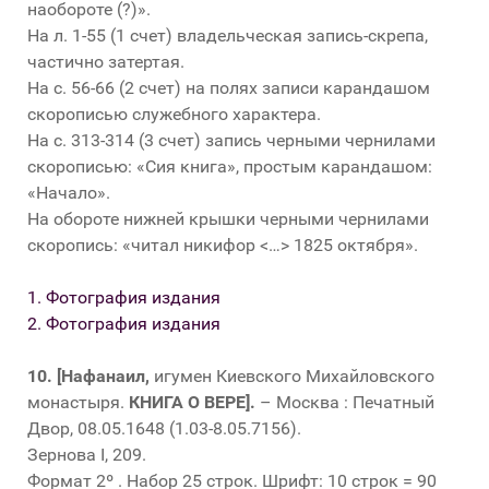
наобороте (?)».
На л. 1-55 (1 счет) владельческая запись-скрепа,
частично затертая.
На с. 56-66 (2 счет) на полях записи карандашом
скорописью служебного характера.
На с. 313-314 (3 счет) запись черными чернилами
скорописью: «Сия книга», простым карандашом:
«Начало».
На обороте нижней крышки черными чернилами
скоропись: «читал никифор <…> 1825 октября».
1. Фотография издания
2. Фотография издания
10.
[Нафанаил,
игумен Киевского Михайловского
монастыря.
КНИГА О ВЕРЕ].
– Москва : Печатный
Двор, 08.05.1648 (1.03-8.05.7156).
Зернова I, 209.
Формат 2º . Набор 25 строк. Шрифт: 10 строк = 90