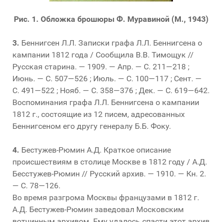
Рис. 1. Обложка брошюры Ф. Муравиной (М., 1943)
3.
Беннигсен Л.Л. Записки графа Л.Л. Беннигсена о
кампании 1812 года / Сообщила В.В. Тимощук //
Русская старина. — 1909. — Апр. — С. 211—218 ;
Июнь. — С. 507—526 ; Июль. — С. 100—117 ; Сент. —
С. 491—522 ; Нояб. — С. 358—376 ; Дек. — С. 619—642.
Воспоминания графа Л.Л. Беннигсена о кампании
1812 г., состоящие из 12 писем, адресованных
Беннигсеном его другу генералу Б.Б. Фоку.
4.
Бестужев-Рюмин А.Д. Краткое описание
происшествиям в столице Москве в 1812 году / А.Д.
Бесстужев-Рюмин // Русский архив. — 1910. — Кн. 2.
— С. 78—126.
Во время разгрома Москвы французами в 1812 г.
А.Д. Бестужев-Рюмин заведовал Московским
вотчинным архивом. Ему удалось спасти этот архив