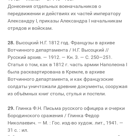
Донесения отдельных военачальников о
передвижении и действиях их частей императору
Александру I, приказы Александра I начальникам
отрядов и войскам.
28.
Высоцкий Н.Г. 1812 год. Французы в архиве
Вотчинного департамента / Н.Г. Высоцкий //
Русский архив. — 1912. — Кн. 3. — С. 250—251.
Статья о том, как в 1812 г. часть армии Наполеона I
была расквартирована в Кремле, в архиве
Вотчинного департамента, и как французские
солдаты уничтожали древние документы, сооружая
из объёмных книг столы, стулья и постели.
29.
Глинка Ф.Н. Письма русского офицера и очерки
Бородинского сражения / Глинка Федор
Николаевич. — М. : Гос. изд-во худож. лит., 1941. —
31 с. : ил.