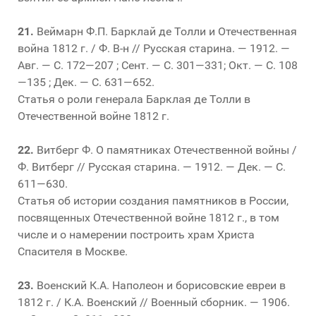
21.
Веймарн Ф.П. Барклай де Толли и Отечественная
война 1812 г. / Ф. В-н // Русская старина. — 1912. —
Авг. — С. 172—207 ; Сент. — С. 301—331; Окт. — С. 108
—135 ; Дек. — С. 631—652.
Статья о роли генерала Барклая де Толли в
Отечественной войне 1812 г.
22.
Витберг Ф. О памятниках Отечественной войны /
Ф. Витберг // Русская старина. — 1912. — Дек. — С.
611—630.
Статья об истории создания памятников в России,
посвященных Отечественной войне 1812 г., в том
числе и о намерении построить храм Христа
Спасителя в Москве.
23.
Военский К.А. Наполеон и борисовские евреи в
1812 г. / К.А. Военский // Военный сборник. — 1906.