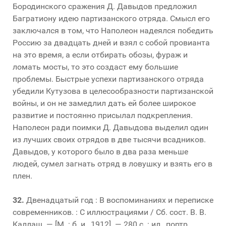
Бородинского сражения Д. Давыдов предложил
Багратиону идею партизанского отряда. Смысл его
заключался в том, что Наполеон надеялся победить
Россию за двадцать дней и взял с собой провианта
на это время, а если отбирать обозы, фураж и
ломать мосты, то это создаст ему большие
проблемы. Быстрые успехи партизанского отряда
убедили Кутузова в целесообразности партизанской
войны, и он не замедлил дать ей более широкое
развитие и постоянно присылал подкрепления.
Наполеон ради поимки Д. Давыдова выделил один
из лучших своих отрядов в две тысячи всадников.
Давыдов, у которого было в два раза меньше
людей, сумел загнать отряд в ловушку и взять его в
плен.
32.
Двенадцатый год : В воспоминаниях и переписке
современников. : С иллюстрациями / Сб. сост. В. В.
Каллаш. — [М. : б. и., 1912]. — 280 с. : ил., портр.