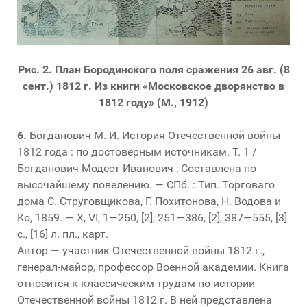
Рис. 2. План Бородинского поля сражения 26 авг. (8
сент.) 1812 г. Из книги «Московское дворянство в
1812 году» (М., 1912)
6.
Богданович М. И. История Отечественной войны
1812 года : по достоверным источникам. Т. 1 /
Богданович Модест Иванович ; Составлена по
высочайшему повелению. — СПб. : Тип. Торговаго
дома С. Струговщикова, Г. Похитонова, Н. Водова и
Ко, 1859. — Х, VI, 1—250, [2], 251—386, [2], 387—555, [3]
с., [16] л. пл., карт.
Автор — участник Отечественной войны 1812 г.,
генерал-майор, профессор Военной академии. Книга
относится к классическим трудам по истории
Отечественной войны 1812 г. В ней представлена