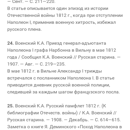
— Сент. — С. 211—220.
В статье описывается один эпизод из истории
Отечественной войны 1812 г., когда при отступлении
Наполеон I, применив военную хитрость, избежал
русского плена.
24.
Военский К.А. Приезд генерал-адъютанта
Наполеона I графа Нарбонна в Вильну в мае 1812
года / Сообщил К.А. Военский // Русская старина. —
1907. — Авг. — С. 219—235.
В мае 1812 г. в Вильне Александр I трижды
встречался с посланником Наполеона I. В статье
приводится дневник русской военной полиции,
следившей за каждым шагом французского посла.
25.
Военский К.А. Русский памфлет 1812 г. (К
библиографии Отечеств. войны) / К.А. Военский //
Русская старина. — 1908. — Декабрь. — С. 614—615.
Заметка о книге Я. Деминского «Поход Наполеона в