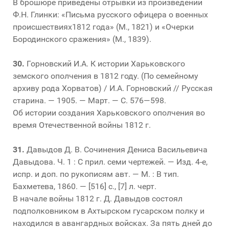
В брошюре приведены отрывки из произведений
Ф.Н. Глинки: «Письма русского офицера о военных
происшествиях1812 года» (М., 1821) и «Очерки
Бородинского сражения» (М., 1839).
30.
Горновский И.А. К истории Харьковского
земского ополчения в 1812 году. (По семейному
архиву рода Хорватов) / И.А. Горновский // Русская
старина. — 1905. — Март. — С. 576—598.
Об истории создания Харьковского ополчения во
время Отечественной войны 1812 г.
31.
Давыдов Д. В. Сочинения Дениса Васильевича
Давыдова. Ч. 1 : С прил. семи чертежей. — Изд. 4-е,
испр. и доп. по рукописям авт. — М. : В тип.
Бахметева, 1860. — [516] с., [7] л. черт.
В начале войны 1812 г. Д. Давыдов состоял
подполковником в Ахтырском гусарском полку и
находился в авангардных войсках. За пять дней до