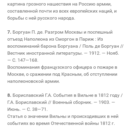
картина грозного нашествия на Россию армии,
составленной почти из всех европейских наций, и
борьбы с ней русского народа.
7.
Боргуан П. де. Разгром Москвы и поспешный
отъезд Наполеона из Сморгон в Париж : Из
воспоминаний барона Боргуана / Поль де Боргуан //
Вестник иностранной литературы. — 1912. — Нояб.
— С. 147—168.
Воспоминания французского офицера о пожаре в
Москве, о сражении под Красным, об отступлении
наполеоновской армии.
8.
Бориславский Г.А. События в Вильне в 1812 году /
Г.А. Бориславский // Военный сборник. — 1903. —
Июнь. — С. 38—71.
Статья о значении Вильны и происходивших в ней
событиях во время Отечественной войны 1812 г.