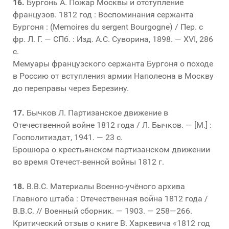
16.
Бургонь А. Пожар Москвы и отступление
французов. 1812 год : Воспоминания сержанта
Бургоня : (Memoires du sergent Bourgogne) / Пер. с
фр. Л. Г. — СПб. : Изд. А.С. Суворина, 1898. — XVI, 286
с.
Мемуары французского сержанта Бургоня о походе
в Россию от вступления армии Наполеона в Москву
до переправы через Березину.
17.
Бычков Л. Партизанское движение в
Отечественной войне 1812 года / Л. Бычков. — [М.] :
Госполитиздат, 1941. — 23 с.
Брошюра о крестьянском партизанском движении
во время Отечест-венной войны 1812 г.
18.
В.В.С. Материалы Военно-учёного архива
Главного штаба : Отечественная война 1812 года /
В.В.С. // Военный сборник. — 1903. — 258—266.
Критический отзыв о книге В. Харкевича «1812 год