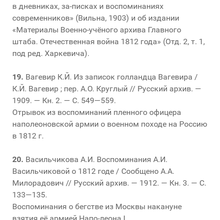
в дневниках, за-писках и воспоминаниях
современников» (Вильна, 1903) и об издании
«Материалы Военно-учёного архива Главного
штаба. Отечественная война 1812 года» (Отд. 2, т. 1,
под ред. Харкевича).
19.
Вагевир К.Й. Из записок голландца Вагевира /
К.Й. Вагевир ; пер. А.О. Круглый // Русский архив. —
1909. — Кн. 2. — С. 549—559.
Отрывок из воспоминаний пленного офицера
наполеоновской армии о военном походе на Россию
в 1812 г.
20.
Васильчикова А.И. Воспоминания А.И.
Васильчиковой о 1812 годе / Сообщено А.А.
Милорадович // Русский архив. — 1912. — Кн. 3. — С.
133—135.
Воспоминания о бегстве из Москвы накануне
взятия её армией Напо-леона I.