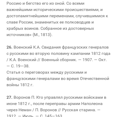
Россию и бегство его из оной. Со всеми
важнейшими историческими происшествиями, и
достопамятнейшими переменами, случившимися к
славе России, знаменитых ее полководцев и
храбрых воинов. Собранное из достоверных
источников» (М., 1813).
26.
Военский К.А. Свидания французских генералов
с русскими во вторую половину кампании 1812 года
/ К.А. Военский // Военный сборник. — 1907. — Окт.
— С. 19—38.
Статья о переговорах между русскими и
французскими генералами во время Отечественной
войны 1812 г.
27.
Воронов П. Кто управлял русскими войсками в
июне 1812 г., после переправы армии Наполеона
через Неман / П. Воронов // Русская старина. —
1912. — Июль. — С. 145—163.