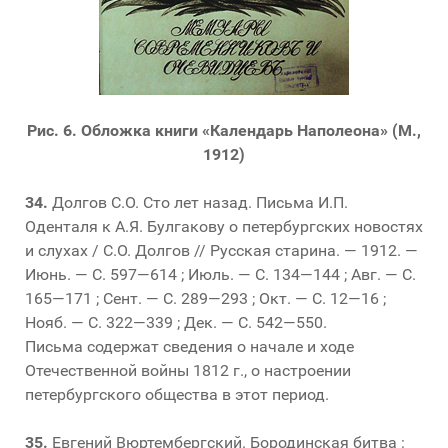
Рис. 6. Обложка книги «Календарь Наполеона» (М.,
1912)
34.
Долгов С.О. Сто лет назад. Письма И.П.
Оденталя к А.Я. Булгакову о петербургских новостях
и слухах / С.О. Долгов // Русская старина. — 1912. —
Июнь. — С. 597—614 ; Июль. — С. 134—144 ; Авг. — С.
165—171 ; Сент. — С. 289—293 ; Окт. — С. 12—16 ;
Нояб. — С. 322—339 ; Дек. — С. 542—550.
Письма содержат сведения о начале и ходе
Отечественной войны 1812 г., о настроении
петербургского общества в этот период.
35.
Евгений Вюртембергский. Бородинская битва :