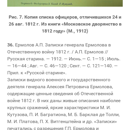
Рис. 7. Копия списка офицеров, отличившихся 24 и
26 авг. 1812 г. Из книги «Московское дворянство в
1812 году» (М., 1912)
36.
Ермолов А.П. Записки генерала Ермолова в
Отечественную войну 1812 г. / А.П. Ермолов //
Русская старина. — 1912. — Июнь.— С. 1—15 ; Июль.
— 16—44 ; Авг. — С. 46—120 ; Сент. — С. 121—140. —
Прил. к «Русской старине».
Записки видного военного и государственного
деятеля генерала Алексея Петровича Ермолова,
содержащие ценные сведения об Отечественной
войне 1812 г. В них даны живые описания наиболее
крупных сражений, яркие характеристики М. И.
Кутузова, П. И. Багратиона, М. Б. Барклая де Толли,
М. И. Платова, П. X. Витгенштейна и др. «Записки»
печатались с разрешения Г.П. Ермолова и