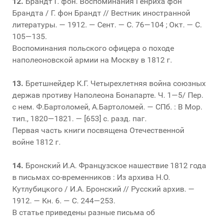
12.
Брандт Г. фон. Воспоминания Генриха фон
Брандта / Г. фон Брандт // Вестник иностранной
литературы. — 1912. — Сент. — С. 76—104 ; Окт. — С.
105—135.
Воспоминания польского офицера о походе
наполеоновской армии на Москву в 1812 г.
13.
Бретшнейдер К.Г. Четырехлетняя война союзных
держав противу Наполеона Бонапарте. Ч. 1—5/ Пер.
с нем. Ф.Бартоломей, А.Бартоломей. — СПб. : В Мор.
тип., 1820—1821. — [653] с. разд. паг.
Первая часть книги посвящена Отечественной
войне 1812 г.
14.
Бронский И.А. Французское нашествие 1812 года
в письмах со-временников : Из архива Н.О.
Кутлубицкого / И.А. Бронский // Русский архив. —
1912. — Кн. 6. — С. 244—253.
В статье приведены разные письма об