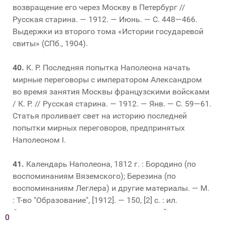
возвращение его через Москву в Петербург //
Русская старина. — 1912. — Июнь. — С. 448—466.
Выдержки из второго тома «Истории государевой
свиты» (СПб., 1904).
40.
К. Р. Последняя попытка Наполеона начать
мирные переговоры с императором Александром
во время занятия Москвы французскими войсками
/ К. Р. // Русская старина. — 1912. — Янв. — С. 59—61.
Статья проливает свет на историю последней
попытки мирных переговоров, предпринятых
Наполеоном I.
41.
Календарь Наполеона, 1812 г. : Бородино (по
воспоминаниям Вяземского); Березина (по
воспоминаниям Леглера) и другие материалы. — М.
: Т-во "Образование", [1912]. — 150, [2] с. : ил.
Основу издания составляет ежедневный перечень
0
действий Наполеона с января по декабрь 1812 г. Во