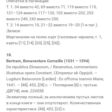
Опечатки в пагинации:
Т. 1: 34 вместо 42, 69 вместо 71, 119 вместо 115,
121–124 вместо 117–120, 102 вместо 202, 253
вместо 249, 242 вместо 250.
Т. 2: 14 вместо 10, 21–22 вместо 19–20 (1-я паг.).
Записи:
Маргиналии на полях карт (галловые чернила; т. 1,
карты [11], [14], [20], [25], [26]).
18.
Bertram, Bonaventure Corneille (1531 – 1594)
De republica Ebraeorum, / Recensitus, commentario
illustratus opera Constant. L'Empereur ab Oppijck. –
Lugduni Batavorum [Leiden] : Ex officina Ioannis Maire,
1641. – [48], 452, [28] с. – Последние [6] с. пустые.
ДВГНБ, инв. 224558.
Экземпляр полный, за исключением пустых листов
в конце книги – они отсутствуют. Количественная
характеристика: [48], 452, [22] с.