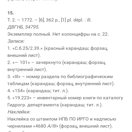
15.
Т. 2. – 1772. – [6], 362 p., [1] pl. dépl. : ill.
ДВГНБ, 54795.
Экземпляр полный. Нет колонцифры на с. 22.
Записи:
1. «С.б.25/2.39.» (красный карандаш; форзац,
внешний лист).
2. «— 101» – зачеркнуто (карандаш; форзац,
внутренний лист).
3. «III» – номер раздела по библиографическим
таблицам (карандаш; форзац, внутренний лист).
4. «154» (карандаш; тит. л.).
5. «19.223» – инвентарный номер книги по каталогу
Гидрогр. департамента (карандаш; тит. л.).
Наклейки:
Наклейка со штампом НПБ ПО ИРГО и надписью
чернилами «4680
A/III»
(форзац, внешний лист).