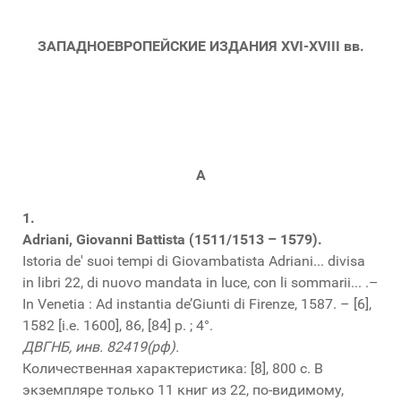
ЗАПАДНОЕВРОПЕЙСКИЕ ИЗДАНИЯ XVI-XVIII вв.
А
1.
Adriani, Giovanni Battista (1511/1513 – 1579).
Istoria de' suoi tempi di Giovambatista Adriani... divisa
in libri 22, di nuovo mandata in luce, con li sommarii... .–
In Venetia : Ad instantia de’Giunti di Firenze, 1587. – [6],
1582 [i.e. 1600], 86, [84] p. ; 4°.
ДВГНБ, инв. 82419(рф).
Количественная характеристика: [8], 800 с. В
экземпляре только 11 книг из 22, по-видимому,