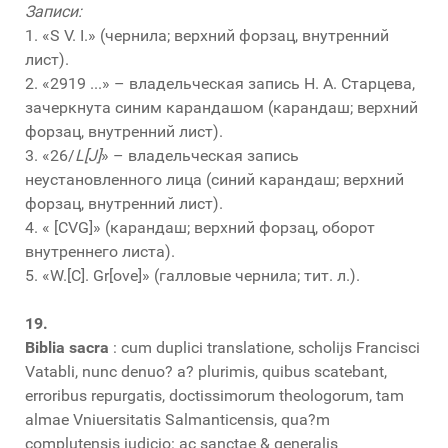
Записи:
1. «S V. I.» (чернила; верхний форзац, внутренний
лист).
2. «2919 ...» – владельческая запись Н. А. Старцева,
зачеркнута синим карандашом (карандаш; верхний
форзац, внутренний лист).
3. «26/
L[J]
» – владельческая запись
неустановленного лица (синий карандаш; верхний
форзац, внутренний лист).
4. « [CVG]» (карандаш; верхний форзац, оборот
внутреннего листа).
5. «W.[C]. Gr[ove]» (галловые чернила; тит. л.).
19.
Biblia sacra
: cum duplici translatione, scholijs Francisci
Vatabli, nunc denuo? a? plurimis, quibus scatebant,
erroribus repurgatis, doctissimorum theologorum, tam
almae Vniuersitatis Salmanticensis, qua?m
complutensis iudicio: ac sanctae & generalis