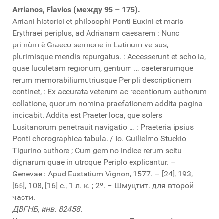
Arrianos, Flavios (между 95 – 175).
Arriani historici et philosophi Ponti Euxini et maris
Erythraei periplus, ad Adrianam caesarem : Nunc
primùm è Graeco sermone in Latinum versus,
plurimisque mendis repurgatus. : Accesserunt et scholia,
quae luculetam regionum, gentium … caeterarumque
rerum memorabiliumutriusque Peripli descriptionem
continet, : Ex accurata veterum ac recentiorum authorum
collatione, quorum nomina praefationem addita pagina
indicabit. Addita est Praeter loca, que solers
Lusitanorum penetrauit navigatio … : Praeteria ipsius
Ponti chorographica tabula. / Io. Guilielmo Stuckio
Tigurino authore ; Cum gemino indice rerum scitu
dignarum quae in utroque Periplo explicantur. –
Genevae : Apud Eustatium Vignon, 1577. – [24], 193,
[65], 108, [16] с., 1 л. к. ; 2º. – Шмуцтит. для второй
части.
ДВГНБ, инв. 82458.