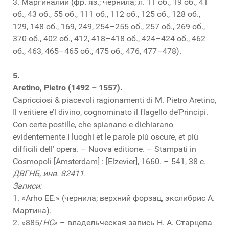
3. Маргиналии (фр. яз.; чернила; л. 11 об., 19 об., 41
об., 43 об., 55 об., 111 об., 112 об., 125 об., 128 об.,
129, 148 об., 169, 249, 254–255 об., 257 об., 269 об.,
370 об., 402 об., 412, 418–418 об., 424–424 об., 462
об., 463, 465–465 об., 475 об., 476, 477–478).
5.
Aretino, Pietro (1492 – 1557).
Capricciosi & piacevoli ragionamenti di M. Pietro Aretino,
Il veritiere e’l divino, cognominato il flagello de’Principi.
Con certe postille, che spianano e dichiarano
evidentemente I luoghi et le parole più oscure, et più
difficili dell’ opera. – Nuova editione. – Stampati in
Cosmopoli [Amsterdam] : [Elzevier], 1660. – 541, 38 с.
ДВГНБ, инв. 82411.
Записи:
1. «Arho EE.» (чернила; верхний форзац, экслибрис А.
Мартина).
2. «885/
HC
» – владельческая запись Н. А. Старцева