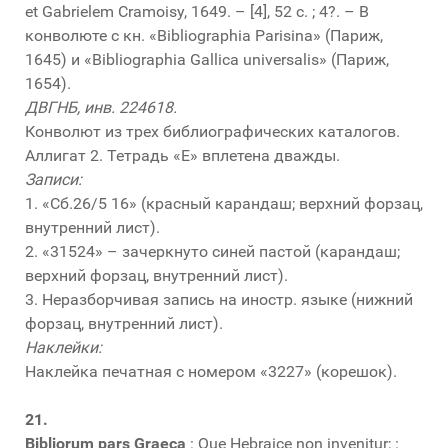
et Gabrielem Cramoisy, 1649. – [4], 52 с. ; 4?. – В
конволюте с кн. «Bibliographia Parisina» (Париж,
1645) и «Bibliographia Gallica universalis» (Париж,
1654).
ДВГНБ, инв. 224618.
Конволют из трех библиографических каталогов.
Аллигат 2. Тетрадь «Е» вплетена дважды.
Записи:
1. «Сб.26/5 16» (красный карандаш; верхний форзац,
внутренний лист).
2. «31524» – зачеркнуто синей пастой (карандаш;
верхний форзац, внутренний лист).
3. Неразборчивая запись на иностр. языке (нижний
форзац, внутренний лист).
Наклейки:
Наклейка печатная с номером «3227» (корешок).
21.
Bibliorum pars Graeca
: Que Hebraice non invenitur; :