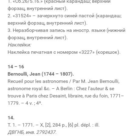
1. «Сб.26/5.16.» (красный карандаш; верхний
форзац, внутренний лист).
2. «31524» – зачеркнуто синей пастой (карандаш;
верхний форзац, внутренний лист).
3. Неразборчивая запись на иностр. языке (нижний
форзац, внутренний лист).
Наклейки:
Наклейка печатная с номером «3227» (корешок).
14 – 16
Bernoulli, Jean (1744 – 1807).
Recueil pour les astronomes / Par M. Jean Bernoulli,
astronome royal &c. – A Berlin : Chez l'auteur & se
trouve à Paris chez Desaint, libraire, rue du foin, 1771–
1779. – 4 v. ; 4º.
14.
Т. 1. – 1771. – X, [2], 284 p., [6] pl. dépl. : ill.
ДВГНБ, инв. 2792437.