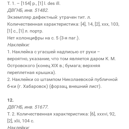
Т. 1. – [154] p., [1] l. des ill.
ДВГНБ, инв. 51482.
Экземпляр дефектный: утрачен тит. л.
Количественная характеристика: [4], 14, [2], xxx, 103,
[1] с., [1] л. портр.
Нет колонцифры на с. 5 (3-я паг.).
Наклейки:
1. Наклейка с угасшей надписью от руки –
вероятно, указание, что том является даром К. М.
Островского (конец XIX в.; бумага; верхняя
переплетная крышка).
2. Наклейки со штампом Николаевской публичной
б-ки (г. Хабаровск) (форзац, внешний лист).
12.
ДВГНБ, инв. 51677.
Т. 2. Количественная характеристика: [6], xxxvi, 92,
[2], xlii, 104 с.
Наклейки: