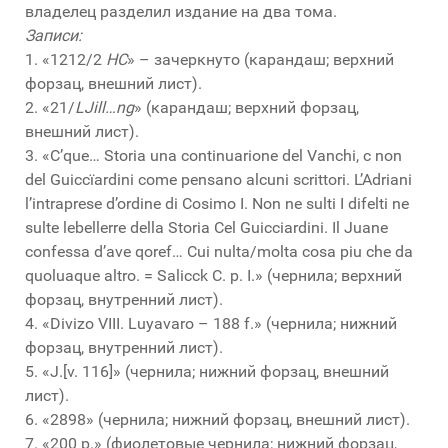
владелец разделил издание на два тома.
Записи:
1. «1212/2
HC
» – зачеркнуто (карандаш; верхний
форзац, внешний лист).
2. «21/
LJill…ng
» (карандаш; верхний форзац,
внешний лист).
3. «C’que… Storia una continuarione del Vanchi, c non
del Guiccïardini come pensano alcuni scrittori. L’Adriani
l’intraprese d’ordine di Cosimo I. Non ne sulti I difelti ne
sulte lebellerre della Storia Cel Guicciardini. Il Juane
confessa d’ave qoref… Cui nulta/molta cosa piu che da
quoluaque altro. = Salicck C. p. I.» (чернила; верхний
форзац, внутренний лист).
4. «Divizo VIII. Luyavaro – 188 f.» (чернила; нижний
форзац, внутренний лист).
5. «J.[v. 116]» (чернила; нижний форзац, внешний
лист).
6. «2898» (чернила; нижний форзац, внешний лист).
7. «200 р.» (фиолетовые чернила; нижний форзац,