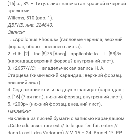
[16] с. ; 8º. – Титул. лист напечатан красной и черной
красками.
Willems, 510 (вар. 1).
ДВГНБ, инв. 224640.
Записи:
1. «Apollonius Rhodius» (галловые чернила; верхний
форзац, оборот внешнего листа).
2. «Lib. [2]. Line [8]75 [Aseq]… applicable to … L. [88]3»
(карандаш; верхний форзац? внутренний лист).
3. «2657/
HC
» – владельческая запись Н. А.
Старцева (химический карандаш; верхний форзац,
внешний лист).
4. Содержание книги на двух страницах (карандаш;
с. [16] (7-ая паг.), нижний форзац, внутренний лист).
5. «200р» (нижний форзац, внешний лист).
Наклейки:
Наклейка из писчей бумаги с записью карандашом:
«Cette edi. assez rare est // telle que l’en fait entrer //
dans la coll. des Variorum) // V. 15 – 24. Brunet 1º. P.P.