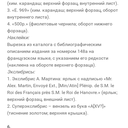
(хим. карандаш; верхний форзац, внутренний лист).
3. «Е. 969» (хим. карандаш; верхний форзац, оборот
внутреннего листа).
4. «500р.» (фиолетовые чернила; оборот нижнего
форзаца).
Наклейки:
Вырезка из каталога с библиографическим
описанием издания за номером 148а на
французском языке, с указанием его редкости
(наклеена на обороте верхнего форзаца).
Экслибрисы:
1. Экслибрис А. Мартина: ярлык с надписью «Mr.
Alex. Martin, Envoyé Ext., [Min/Atin] Plénip. de S.M. le
Roi des Français près S.M. le Roi de Hanovre.» (ярлык;
верхний форзац, внешний лист).
2. Суперэкслибрис – вензель из букв «А[XV?]»
(тиснение золотом; верхняя крышка).
6.