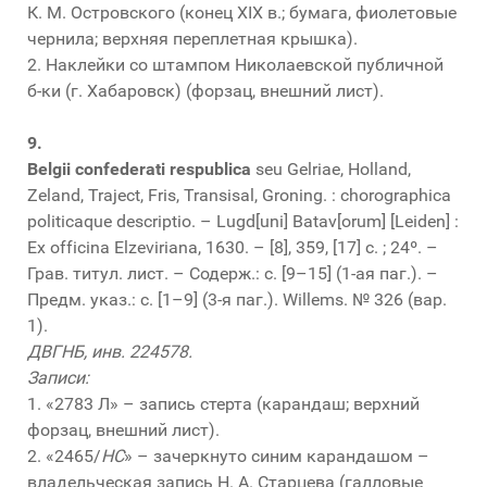
К. М. Островского (конец XIX в.; бумага, фиолетовые
чернила; верхняя переплетная крышка).
2. Наклейки со штампом Николаевской публичной
б-ки (г. Хабаровск) (форзац, внешний лист).
9.
Belgii confederati respublica
seu Gelriae, Holland,
Zeland, Traject, Fris, Transisal, Groning. : chorographica
politicaque descriptio. – Lugd[uni] Batav[orum] [Leiden] :
Ex officina Elzeviriana, 1630. – [8], 359, [17] с. ; 24º. –
Грав. титул. лист. – Содерж.: с. [9–15] (1-ая паг.). –
Предм. указ.: с. [1–9] (3-я паг.). Willems. № 326 (вар.
1).
ДВГНБ, инв. 224578.
Записи:
1. «2783 Л» – запись стерта (карандаш; верхний
форзац, внешний лист).
2. «2465/
HC
» – зачеркнуто синим карандашом –
владельческая запись Н. А. Старцева (галловые