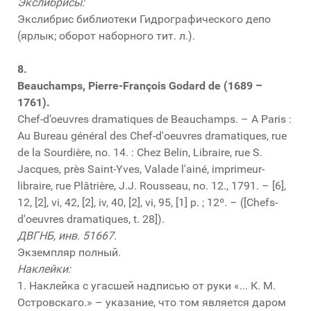
Экслибрисы:
Экслибрис библиотеки Гидрографического депо
(ярлык; оборот наборного тит. л.).
8.
Beauchamps, Pierre-François Godard de (1689 –
1761).
Chef-d’oeuvres dramatiques de Beauchamps. – A Paris :
Au Bureau général des Chef-d'oeuvres dramatiques, rue
de la Sourdière, no. 14. : Chez Belin, Libraire, rue S.
Jacques, près Saint-Yves, Valade l'ainé, imprimeur-
libraire, rue Plâtrière, J.J. Rousseau, no. 12., 1791. – [6],
12, [2], vi, 42, [2], iv, 40, [2], vi, 95, [1] p. ; 12º. – ([Chefs-
d'oeuvres dramatiques, t. 28]).
ДВГНБ, инв. 51667.
Экземпляр полный.
Наклейки:
1. Наклейка с угасшей надписью от руки «... К. М.
Островскаго.» – указание, что том является даром