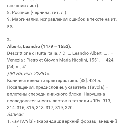
внешний лист).
8. Роспись (чернила; тит. л.).
9. Маргиналии, исправления ошибок в тексте на ит.
яз.
2.
Alberti, Leandro (1479 – 1553).
Descrittione di tutta Italia, / Di ... Leandro Alberti ... . –
Venezia : Pietro et Giovan Maria Nicolini, 1551. – 424,
[34] л. ; 4°.
ДВГНБ, инв. 223815.
Количественная характеристика: [38], 424 л.
Посвящения, предисловие, указатель (Tavola) –
вплетены спереди книжного блока. Нарушена
последовательность листов в тетради «RR»: 313,
314, 316, 315, 318, 317, 319, 320.
Записи:
1. «av IV/9[3]» (карандаш; верхний форзац, внешний