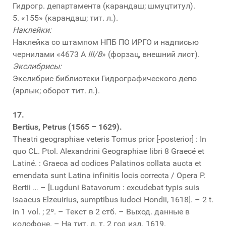
Гидрогр. департамента (карандаш; шмуцтитул).
5. «155» (карандаш; тит. л.).
Наклейки:
Наклейка со штампом НПБ ПО ИРГО и надписью
чернилами «4673 А
III/8
» (форзац, внешний лист).
Экслибрисы:
Экслибрис библиотеки Гидрографического депо
(ярлык; оборот тит. л.).
17.
Bertius, Petrus (1565 – 1629).
Theatri geographiae veteris Tomus prior [-posterior] : In
quo CL. Ptol. Alexandrini Geographiae libri 8 Graecé et
Latiné. : Graeca ad codices Palatinos collata aucta et
emendata sunt Latina infinitis locis correcta / Opera P.
Bertii … – [Lugduni Batavorum : excudebat typis suis
Isaacus Elzeuirius, sumptibus Iudoci Hondii, 1618]. – 2 t.
in 1 vol. ; 2º. – Текст в 2 стб. – Выход. данные в
колофоне. – На тит. л. т. 2 год изд. 1619.