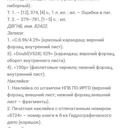
наборный).
T. 1. – [12], 374, [4] с., 1 л. ил. : ил. – Ошибки в паг.
T. 2. – 379–781, [1–5] с. : ил.
ДВГНБ, инв. 82422.
Записи:
1. «С.б.96/4.29» (красный карандаш; верхний
форзац, внутренний лист).
3). «Doubl(V528) 529» (карандаш; верхний форзац,
оборот внутреннего листа).
4). «100р» (фиолетовые чернила; нижний форзац,
внутренний лист).
Наклейки:
1. Наклейка со штампом НПБ ПО ИРГО (верхний
форзац, внешний лист; нижний форзац внешний
лист – фрагменты).
2. Печатная наклейка с отпечатанным номером
«8724» – номер книги в б-ке Гидрографического
депо (корешок).