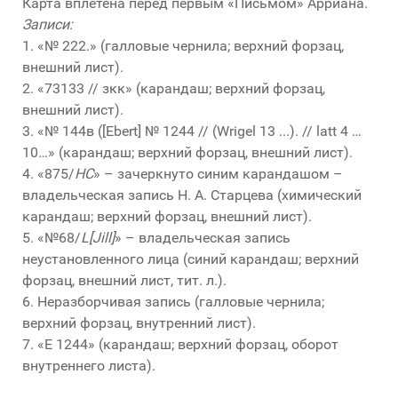
Карта вплетена перед первым «Письмом» Арриана.
Записи:
1. «№ 222.» (галловые чернила; верхний форзац,
внешний лист).
2. «73133 // зкк» (карандаш; верхний форзац,
внешний лист).
3. «№ 144в ([Ebert] № 1244 // (Wrigel 13 ...). // latt 4 …
10…» (карандаш; верхний форзац, внешний лист).
4. «875/
HC
» – зачеркнуто синим карандашом –
владельческая запись Н. А. Старцева (химический
карандаш; верхний форзац, внешний лист).
5. «№68/
L[Jill]
» – владельческая запись
неустановленного лица (синий карандаш; верхний
форзац, внешний лист, тит. л.).
6. Неразборчивая запись (галловые чернила;
верхний форзац, внутренний лист).
7. «Е 1244» (карандаш; верхний форзац, оборот
внутреннего листа).