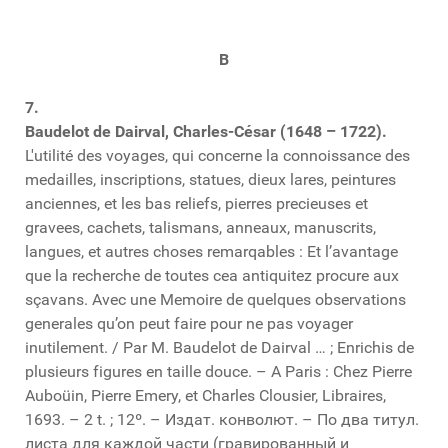
B
7.
Baudelot de Dairval, Charles-César (1648 – 1722).
L'utilité des voyages, qui concerne la connoissance des
medailles, inscriptions, statues, dieux lares, peintures
anciennes, et les bas reliefs, pierres precieuses et
gravees, cachets, talismans, anneaux, manuscrits,
langues, et autres choses remarqables : Et l’avantage
que la recherche de toutes cea antiquitez procure aux
sçavans. Avec une Memoire de quelques observations
generales qu’on peut faire pour ne pas voyager
inutilement. / Par M. Baudelot de Dairval … ; Enrichis de
plusieurs figures en taille douce. – A Paris : Chez Pierre
Auboüin, Pierre Emery, et Charles Clousier, Libraires,
1693. – 2 t. ; 12º. – Издат. конволют. – По два титул.
листа для каждой части (гравированный и