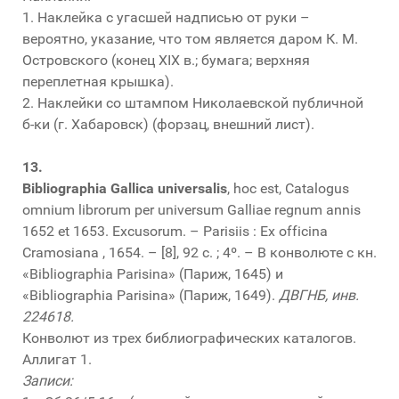
1. Наклейка с угасшей надписью от руки –
вероятно, указание, что том является даром К. М.
Островского (конец XIX в.; бумага; верхняя
переплетная крышка).
2. Наклейки со штампом Николаевской публичной
б-ки (г. Хабаровск) (форзац, внешний лист).
13.
Bibliographia Gallica universalis
, hoc est, Catalogus
omnium librorum per universum Galliae regnum annis
1652 et 1653. Excusorum. – Parisiis : Ex officina
Cramosiana , 1654. – [8], 92 с. ; 4º. – В конволюте с кн.
«Bibliographia Parisina» (Париж, 1645) и
«Bibliographia Parisina» (Париж, 1649).
ДВГНБ, инв.
224618.
Конволют из трех библиографических каталогов.
Аллигат 1.
Записи: