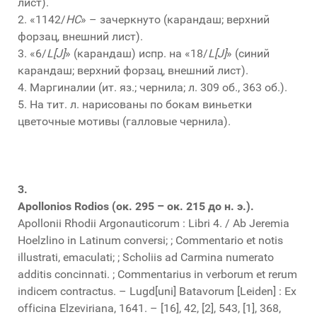
лист).
2. «1142/
HC
» – зачеркнуто (карандаш; верхний
форзац, внешний лист).
3. «6/
L[J]
» (карандаш) испр. на «18/
L[J]
» (синий
карандаш; верхний форзац, внешний лист).
4. Маргиналии (ит. яз.; чернила; л. 309 об., 363 об.).
5. На тит. л. нарисованы по бокам виньетки
цветочные мотивы (галловые чернила).
3.
Apollonios Rodios (ок. 295 – ок. 215 до н. э.).
Apollonii Rhodii Argonauticorum : Libri 4. / Ab Jeremia
Hoelzlino in Latinum conversi; ; Commentario et notis
illustrati, emaculati; ; Scholiis ad Carmina numerato
additis concinnati. ; Commentarius in verborum et rerum
indicem contractus. – Lugd[uni] Batavorum [Leiden] : Ex
officina Elzeviriana, 1641. – [16], 42, [2], 543, [1], 368,