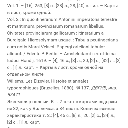
Vol. 1. – [16], 253, [3] с., [28] л., 28, [40] с. : ил. – Карты
в лист, кроме одной.
Vol. 2 : In quo itinerarium Antonini imperatoris terrestre
et maritimum, provinciarum romanarum libellus.
Civitates provinciarum gallicarum : Itinerarium a
Burdigala Hierosolymam usque. : Tabula peutingeriana
cum notis Marci Velseri. Papergi orteliani tabulæ
aliquot. / Edente P. Bertio. – Amstelodami : ex officina
Iudoci Hondij, 1619. – [4], 46 с., [8] л., 20, [2] с., [32] л., [2]
с., [1] л. карт. – Карты в лист, кроме одной на
отдельном листе.
Willems. Les Elzevier. Histoire et annales
typographiques (Bruxelles, 1880), № 137.
ДВГНБ, инв.
53471.
Экземпляр полный. В т. 2 текст с картами содержит
не 32, как у Виллемса, а 34 листа. Количественная
характеристика т. 2.: [4], 46 с., [8] л., 20, [2] с., [34] л.,
[2] с., [1] л. карт.