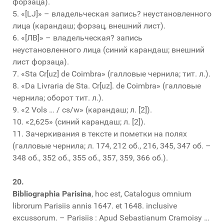
форзаца).
5. «[LJ]» – владельческая запись? неустановленного
лица (карандаш; форзац, внешний лист).
6. «[ЛВ]» – владельческая? запись
неустановленного лица (синий карандаш; внешний
лист форзаца).
7. «Sta Cr[uz] de Coimbra» (галловые чернила; тит. л.).
8. «Da Livraria de Sta. Cr[uz]. de Coimbra» (галловые
чернила; оборот тит. л.).
9. «2 Vols … / cs/w» (карандаш; л. [2]).
10. «2,625» (синий карандаш; л. [2]).
11. Зачеркивания в тексте и пометки на полях
(галловые чернила; л. 174, 212 об., 216, 345, 347 об. –
348 об., 352 об., 355 об., 357, 359, 366 об.).
20.
Bibliographia Parisina
, hoc est, Catalogus omnium
librorum Parisiis annis 1647. et 1648. inclusive
excussorum. – Parisiis : Apud Sebastianum Cramoisy …