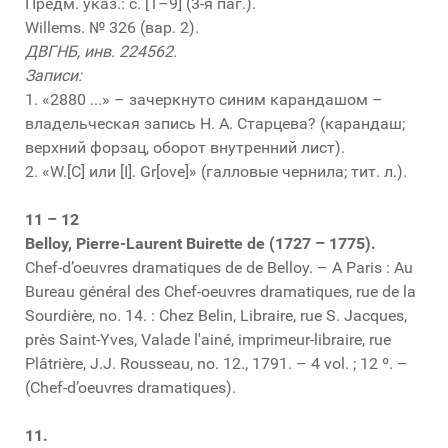
Предм. указ.: с. [1–9] (3-я паг.).
Willems. № 326 (вар. 2).
ДВГНБ, инв. 224562.
Записи:
1. «2880 ...» – зачеркнуто синим карандашом –
владельческая запись Н. А. Старцева? (карандаш;
верхний форзац, оборот внутренний лист).
2. «W.[C] или [I]. Gr[ove]» (галловые чернила; тит. л.).
11 – 12
Belloy, Pierre-Laurent Buirette de (1727 – 1775).
Chef-d’oeuvres dramatiques de de Belloy. – A Paris : Au
Bureau général des Chef-oeuvres dramatiques, rue de la
Sourdière, no. 14. : Chez Belin, Libraire, rue S. Jacques,
près Saint-Yves, Valade l'ainé, imprimeur-libraire, rue
Plâtrière, J.J. Rousseau, no. 12., 1791. – 4 vol. ; 12 º. –
(Chef-d’oeuvres dramatiques).
11.