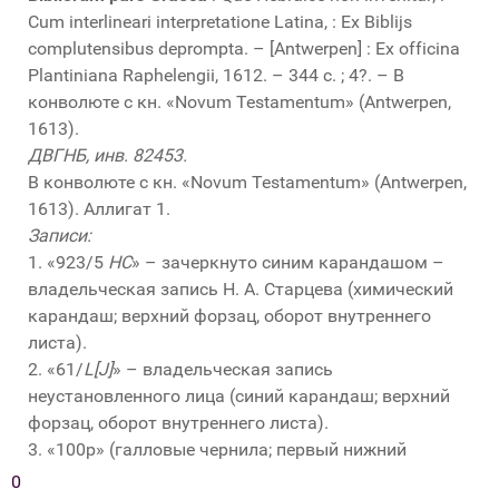
Cum interlineari interpretatione Latina, : Ex Biblijs
complutensibus deprompta. – [Antwerpen] : Ex officina
Plantiniana Raphelengii, 1612. – 344 с. ; 4?. – В
конволюте с кн. «Novum Testamentum» (Antwerpen,
1613).
ДВГНБ, инв. 82453.
В конволюте с кн. «Novum Testamentum» (Antwerpen,
1613). Аллигат 1.
Записи:
1. «923/5
HC
» – зачеркнуто синим карандашом –
владельческая запись Н. А. Старцева (химический
карандаш; верхний форзац, оборот внутреннего
листа).
2. «61/
L[J]
» – владельческая запись
неустановленного лица (синий карандаш; верхний
форзац, оборот внутреннего листа).
3. «100р» (галловые чернила; первый нижний
припереплетный лист, оборот).
0