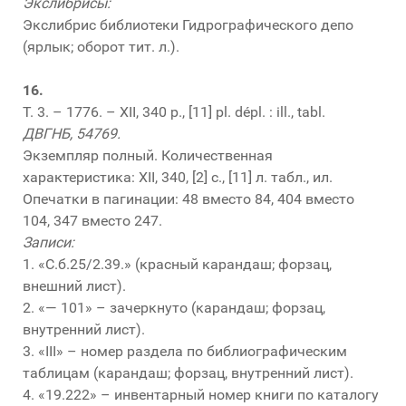
Экслибрисы:
Экслибрис библиотеки Гидрографического депо
(ярлык; оборот тит. л.).
16.
Т. 3. – 1776. – XII, 340 p., [11] pl. dépl. : ill., tabl.
ДВГНБ, 54769.
Экземпляр полный. Количественная
характеристика: XII, 340, [2] с., [11] л. табл., ил.
Опечатки в пагинации: 48 вместо 84, 404 вместо
104, 347 вместо 247.
Записи:
1. «С.б.25/2.39.» (красный карандаш; форзац,
внешний лист).
2. «— 101» – зачеркнуто (карандаш; форзац,
внутренний лист).
3. «III» – номер раздела по библиографическим
таблицам (карандаш; форзац, внутренний лист).
4. «19.222» – инвентарный номер книги по каталогу