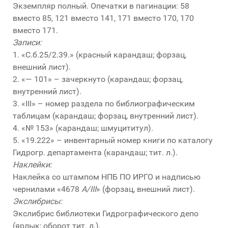
Экземпляр полный. Опечатки в пагинации: 58
вместо 85, 121 вместо 141, 171 вместо 170, 170
вместо 171.
Записи:
1. «С.б.25/2.39.» (красный карандаш; форзац,
внешний лист).
2. «— 101» – зачеркнуто (карандаш; форзац,
внутренний лист).
3. «III» – номер раздела по библиографическим
таблицам (карандаш; форзац, внутренний лист).
4. «№ 153» (карандаш; шмуцититул).
5. «19.222» – инвентарный номер книги по каталогу
Гидрогр. департамента (карандаш; тит. л.).
Наклейки:
Наклейка со штампом НПБ ПО ИРГО и надписью
чернилами «4678
A/III
» (форзац, внешний лист).
Экслибрисы:
Экслибрис библиотеки Гидрографического депо
(ярлык; оборот тит. л.).