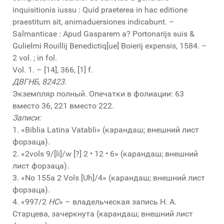
inquisitionis iussu : Quid praeterea in hac editione
praestitum sit, animaduersiones indicabunt. –
Salmanticae : Apud Gasparem a? Portonarijs suis &
Gulielmi Rouillij Benedictiq[ue] Boierij expensis, 1584. –
2 vol. ; in fol.
Vol. 1. – [14], 366, [1] f.
ДВГНБ, 82423.
Экземпляр полный. Опечатки в фолиации: 63
вместо 36, 221 вместо 222.
Записи:
1. «Biblia Latina Vatabli» (карандаш; внешний лист
форзаца).
2. «2vols 9/[li]/w [?] 2 • 12 • 6» (карандаш; внешний
лист форзаца).
3. «No 155a 2 Vols [Uh]/4» (карандаш; внешний лист
форзаца).
4. «997/2
HC
» – владельческая запись Н. А.
Старцева, зачеркнута (карандаш; внешний лист