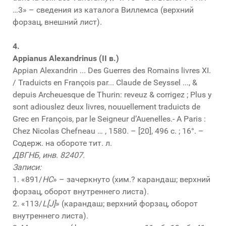
…3» – сведения из каталога Виллемса (верхний
форзац, внешний лист).
4.
Appianus Alexandrinus (II в.)
Appian Alexandrin ... Des Guerres des Romains livres XI.
/ Traduicts en François par... Claude de Seyssel ..., &
depuis Archeuesque de Thurin: reveuz & corrigez ; Plus y
sont adiouslez deux livres, nouuellement traduicts de
Grec en François, par le Seigneur d’Auenelles.- A Paris :
Chez Nicolas Chefneau … , 1580. – [20], 496 с. ; 16°. –
Содерж. на обороте тит. л.
ДВГНБ, инв. 82407.
Записи:
1. «891/
HC
» – зачеркнуто (хим.? карандаш; верхний
форзац, оборот внутреннего листа).
2. «113/
L[J]
» (карандаш; верхний форзац, оборот
внутреннего листа).