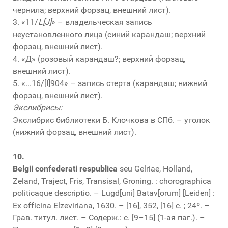
чернила; верхний форзац, внешний лист).
3. «11/
L[J]
» – владельческая запись
неустановленного лица (синий карандаш; верхний
форзац, внешний лист).
4. «Д» (розовый карандаш?; верхний форзац,
внешний лист).
5. «...16/[I]904» – запись стерта (карандаш; нижний
форзац, внешний лист).
Экслибрисы:
Экслибрис библиотеки Б. Клочкова в СПб. – уголок
(нижний форзац, внешний лист).
10.
Belgii confederati respublica
seu Gelriae, Holland,
Zeland, Traject, Fris, Transisal, Groning. : chorographica
politicaque descriptio. – Lugd[uni] Batav[orum] [Leiden] :
Ex officina Elzeviriana, 1630. – [16], 352, [16] с. ; 24º. –
Грав. титул. лист. – Содерж.: с. [9–15] (1-ая паг.). –