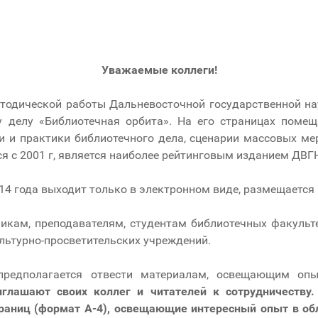
Уважаемые коллеги!
етодической работы Дальневосточной государственной на
 делу «Библиотечная орбита». На его страницах помещ
и и практики библиотечного дела, сценарии массовых мер
я с 2001 г, является наиболее рейтинговым изданием ДВГ
014 года выходит только в электронном виде, размещается
икам, преподавателям, студентам библиотечных факульт
льтурно-просветительских учреждений.
предполагается отвести материалам, освещающим оп
иглашают своих коллег и читателей к сотрудничеству
раниц (формат А-4), освещающие интересный опыт в об