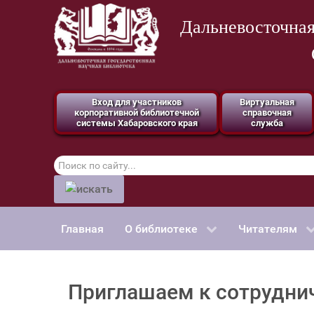
Дальневосточная
Вход для участников
Виртуальная
корпоративной библиотечной
справочная
системы Хабаровского края
служба
Поиск
по
сайту
Главная
О библиотеке
Читателям
Приглашаем к сотрудни