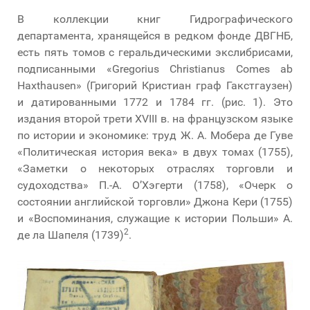
В коллекции книг Гидрографического
департамента, хранящейся в редком фонде ДВГНБ,
есть пять томов с геральдическими экслибрисами,
подписанными «Gregorius Christianus Comes ab
Haxthausen» (Григорий Кристиан граф Гакстгаузен)
и датированными 1772 и 1784 гг. (рис. 1). Это
издания второй трети XVIII в. на французском языке
по истории и экономике: труд Ж. А. Мобера де Гуве
«Политическая история века» в двух томах (1755),
«Заметки о некоторых отраслях торговли и
судоходства» П.-А. О’Хэгерти (1758), «Очерк о
состоянии английской торговли» Джона Кери (1755)
и «Воспоминания, служащие к истории Польши» А.
2
де ла Шапеля (1739)
.