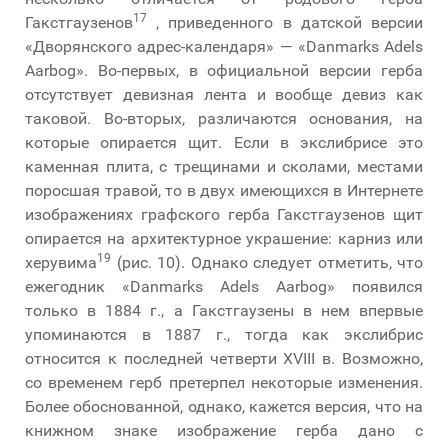
17
Гакстгаузенов
, приведенного в датской версии
«Дворянского адрес-календаря» — «Danmarks Adels
Aarbog». Во-первых, в официальной версии герба
отсутствует девизная лента и вообще девиз как
таковой. Во-вторых, различаются основания, на
которые опирается щит. Если в экслибрисе это
каменная плита, с трещинами и сколами, местами
поросшая травой, то в двух имеющихся в Интернете
изображениях графского герба Гакстгаузенов щит
опирается на архитектурное украшение: карниз или
19
херувима
(рис. 10). Однако следует отметить, что
ежегодник «Danmarks Adels Aarbog» появился
только в 1884 г., а Гакстгаузены в нем впервые
упоминаются в 1887 г., тогда как экслибрис
относится к последней четверти XVIII в. Возможно,
со временем герб претерпел некоторые изменения.
Более обоснованной, однако, кажется версия, что на
книжном знаке изображение герба дано с