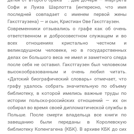
Софи и Луиза Шарлотта (интересно, что имя
последней совпадает с именем первой жены
Гакстгаузена) — и сын, Кристиан Ове Гакстгаузен.
Современники отзывались о графе как об очень
ответственном и добросовестном служащем и во
всех отношениях кристально честном и
великодушном человеке, но в государственных
делах он большого веса не имел и заметного следа
после себя не оставил. Гакстгаузен был человеком
высокообразованным и очень любил читать.
«Датский биографический словарь» отмечает, что
графу удалось собрать значительную по объему
библиотеку, в которой имелись важные труды по
истории польско-российских отношений — их он
собирал во время своей дипломатической службы в
Польше. После смерти владельца все книги по
завещанию были переданы в Королевскую
библиотеку Копенгагена (КБК). В архиве КБК до сих