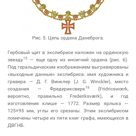
Рис. 5. Цепь ордена Данеброга.
Гербовый щит в экслибрисе наложен на орденскую
15
звезду
— еще одну из инсигний ордена (рис. 6).
Под геральдическим изображением выгравированы
«выходные данные» экслибриса: имя художника и
гравера — Д. Г. Винклер (J. G. Winckler), место
16
создания — Фредериксверк
(Fridricswœrk,
вероятно, правильно Frederiksværk), и год
изготовления клише — 1772. Размер ярлыка —
125×95 мм, углы его срезаны. Этим экслибрисом
помечены четыре из пяти книг графа, имеющихся в
ДВГНБ.