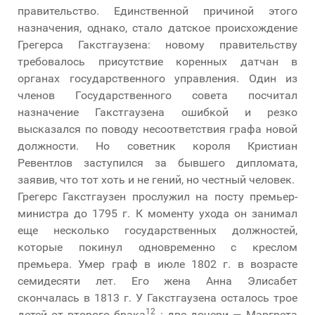
правительство. Единственной причиной этого
назначения, однако, стало датское происхождение
Грегерса Гакстгаузена: новому правительству
требовалось присутствие коренных датчан в
органах государственного управления. Один из
членов Государственного совета посчитал
назначение Гакстгаузена ошибкой и резко
высказался по поводу несоответствия графа новой
должности. Но советник короля Кристиан
Ревентлов заступился за бывшего дипломата,
заявив, что тот хоть и не гений, но честный человек.
Грегерс Гакстгаузен прослужил на посту премьер-
министра до 1795 г. К моменту ухода он занимал
еще несколько государственных должностей,
которые покинул одновременно с креслом
премьера. Умер граф в июле 1802 г. в возрасте
семидесяти лет. Его жена Анна Элисабет
скончалась в 1813 г. У Гакстгаузена осталось трое
12
детей от второго брака
: две дочери — Маргрета