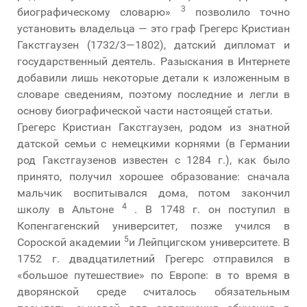
3
биографическому словарю»
позволило точно
установить владельца — это граф Грегерс Кристиан
Гакстгаузен (1732/3—1802), датский дипломат и
государственный деятель. Разыскания в Интернете
добавили лишь некоторые детали к изложенным в
словаре сведениям, поэтому последние и легли в
основу биографической части настоящей статьи.
Грегерс Кристиан Гакстгаузен, родом из знатной
датской семьи с немецкими корнями (в Германии
род Гакстгаузенов известен с 1284 г.), как было
принято, получил хорошее образование: сначала
мальчик воспитывался дома, потом закончил
4
школу в Альтоне
. В 1748 г. он поступил в
Копенгагенский университет, позже учился в
5
Сороской академии
и Лейпцигском университете. В
1752 г. двадцатилетний Грегерс отправился в
«большое путешествие» по Европе: в то время в
дворянской среде считалось обязательным