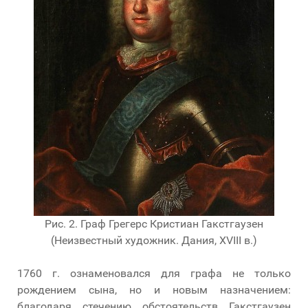
Рис. 2. Граф Грегерс Кристиан Гакстгаузен
(Неизвестный художник. Дания, XVIII в.)
1760 г. ознаменовался для графа не только
рождением сына, но и новым назначением:
благодаря стечению обстоятельств Гакстгаузен