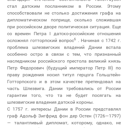
стал датским посланником в России. Этому
способствовали не столько достижения графа на
дипломатическом поприще, сколько сложившая
при российском дворе политическая ситуация. Еще
со времен Петра I датско-российские отношения
6
осложнял готторпский вопрос
. Начиная с 1742 г.
проблема шлезвигских владений Дании встала
особенно остро в связи с тем, что признанный
наследником российского престола великий князь
Петр Федорович (будущий император Петр III) по
праву рождения носил титул герцога Гольштейн-
Готторпского и в этом качестве претендовал на
часть Шлезвига. Дании требовались от России
гарантии того, что та не будет посягать на
шлезвигские владения датской короны.
С 1757 г. интересы Дании в России представлял
граф Адольф Зигфрид фон дер Остен (1726—1797)
— талантливый дипломат, которому, однако, не