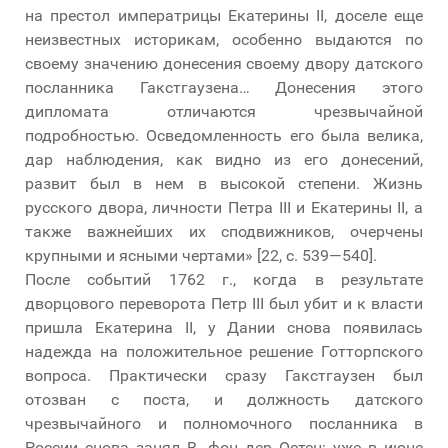
на престол императрицы Екатерины II, доселе еще
неизвестных историкам, особенно выдаются по
своему значению донесения своему двору датского
посланника Гакстгаузена… Донесения этого
дипломата отличаются чрезвычайной
подробностью. Осведомленность его была велика,
дар наблюдения, как видно из его донесений,
развит был в нем в высокой степени. Жизнь
русского двора, личности Петра III и Екатерины II, а
также важнейших их сподвижников, очерчены
крупными и ясными чертами» [22, с. 539—540].
После событий 1762 г., когда в результате
дворцового переворота Петр III был убит и к власти
пришла Екатерина II, у Дании снова появилась
надежда на положительное решение Готторпского
вопроса. Практически сразу Гакстгаузен был
отозван с поста, и должность датского
чрезвычайного и полномочного посланника в
России снова занял В. фон дер Остен: уже в июне