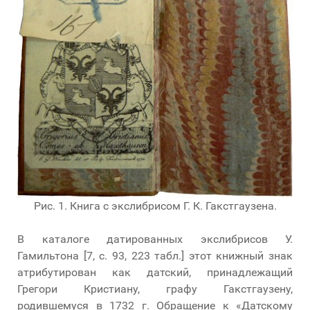
Рис. 1. Книга с экслибрисом Г. К. Гакстгаузена.
В каталоге датированных экслибрисов У.
Гамильтона [7, с. 93, 223 табл.] этот книжный знак
атрибутирован как датский, принадлежащий
Грегори Кристиану, графу Гакстгаузену,
родившемуся в 1732 г. Обращение к «Датскому