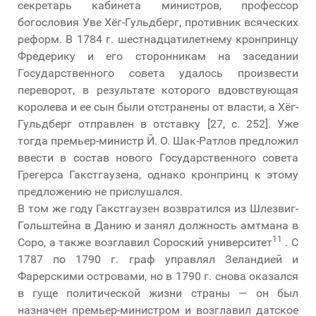
секретарь кабинета министров, профессор
богословия Уве Хёг-Гульдберг, противник всяческих
реформ. В 1784 г. шестнадцатилетнему кронпринцу
Фредерику и его сторонникам на заседании
Государственного совета удалось произвести
переворот, в результате которого вдовствующая
королева и ее сын были отстранены от власти, а Хёг-
Гульдберг отправлен в отставку [27, с. 252]. Уже
тогда премьер-министр Й. О. Шак-Ратлов предложил
ввести в состав нового Государственного совета
Грегерса Гакстгаузена, однако кронпринц к этому
предложению не прислушался.
В том же году Гакстгаузен возвратился из Шлезвиг-
Гольштейна в Данию и занял должность амтмана в
11
Соро, а также возглавил Сороский университет
. С
1787 по 1790 г. граф управлял Зеландией и
Фарерскими островами, но в 1790 г. снова оказался
в гуще политической жизни страны — он был
назначен премьер-министром и возглавил датское