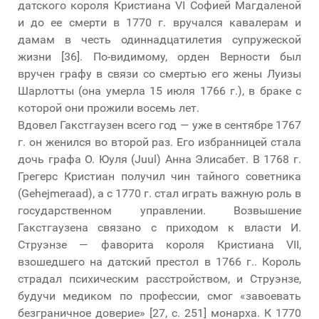
датского короля Кристиана VI Софией Магдаленой
и до ее смерти в 1770 г. вручался кавалерам и
дамам в честь одиннадцатилетия супружеской
жизни [36]. По-видимому, орден Верности был
вручен графу в связи со смертью его жены Луизы
Шарлотты (она умерла 15 июля 1766 г.), в браке с
которой они прожили восемь лет.
Вдовел Гакстгаузен всего год — уже в сентябре 1767
г. он женился во второй раз. Его избранницей стала
дочь графа О. Юуля (Juul) Анна Элисабет. В 1768 г.
Грегерс Кристиан получил чин тайного советника
(Gehejmeraad), а с 1770 г. стал играть важную роль в
государственном управлении. Возвышение
Гакстгаузена связано с приходом к власти И.
Струэнзе — фаворита короля Кристиана VII,
взошедшего на датский престол в 1766 г.. Король
страдал психическим расстройством, и Струэнзе,
будучи медиком по профессии, смог «завоевать
безграничное доверие» [27, с. 251] монарха. К 1770