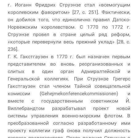
г. Иоганн Фридрих Струэнзе стал «всемогущим
королевским фаворитом» [27, с. 251]. Фактически,
он добился того, что единолично правил Датско-
Норвежским королевством. С 1770 по 1772 г.
Струэнзе провел в стране целый ряд реформ,
«которые перевернули весь прежний уклад» [28, с.
236].
Г. К. Гакстгаузен в 1770 г. был назначен первым
представителем во вновь реорганизованных и
слитых в один орган Адмиралтейской и
Генеральской коллегиях. При Струэнзе Грегерс
Гакстгаузен стал членом Тайной совещательной
комиссии (Gehejmekonferencekommissionen) и
вместе с государственным советником Й.
Виллебрандтом разрабатывал проект новой
системы управления военно-морским флотом. В
преобразованной согласно разработанному ими
проекту коллегии граф снова получил должность
первого представителя. После падения Струэнзе в