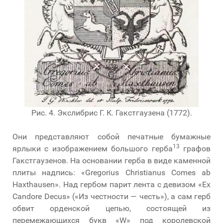
Рис. 4. Экслибрис Г. К. Гакстгаузена (1772).
Они представляют собой печатные бумажные
13
ярлыки с изображением большого герба
графов
Гакстгаузенов. На основании герба в виде каменной
плиты надпись: «Gregorius Christianus Comes ab
Haxthausen». Над гербом парит лента с девизом «Ex
Candore Decus» («Из честности — честь»), а сам герб
обвит орденской цепью, состоящей из
перемежающихся букв «W» под королевской