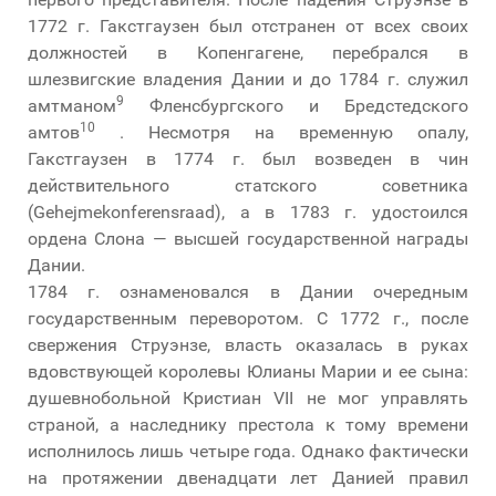
1772 г. Гакстгаузен был отстранен от всех своих
должностей в Копенгагене, перебрался в
шлезвигские владения Дании и до 1784 г. служил
9
амтманом
Фленсбургского и Бредстедского
10
амтов
. Несмотря на временную опалу,
Гакстгаузен в 1774 г. был возведен в чин
действительного статского советника
(Gehejmekonferensraad), а в 1783 г. удостоился
ордена Слона — высшей государственной награды
Дании.
1784 г. ознаменовался в Дании очередным
государственным переворотом. С 1772 г., после
свержения Струэнзе, власть оказалась в руках
вдовствующей королевы Юлианы Марии и ее сына:
душевнобольной Кристиан VII не мог управлять
страной, а наследнику престола к тому времени
исполнилось лишь четыре года. Однако фактически
на протяжении двенадцати лет Данией правил