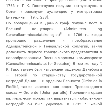
1763 г. Г. К. Гакстгаузен получил «отпускную», а
Остен «приемную» аудиенцию у императрицы
Екатерины II [19, с. 283].
По возвращении в Данию граф получил пост в
Военной канцелярии (Admiralitets- og
8
Generalkommissariatskollegiet)
, в 1766 г., когда
произошло разделение и преобразование
Адмиралтейской и Генеральской коллегий, занял
должность первого гражданского представителя в
новообразованном Военно-морском комиссариате
(Generalkommissariatet for Søetaten). В том же году Г.
К. Гакстгаузен был награжден орденом Данеброга
— второй по старшинству государственной
наградой Дании — и орденом Верности (Ordre de la
Fidélité, также известен как орден Превосходного
союза — Ordre de l'Union parfaite). Последний орден
являлся, если можно так выразиться, «юбилейной»
наградой: он был учрежден в 1732 г. женой