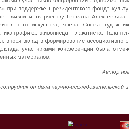
знакомив участников конференции с одноимённы
в» при поддержке Президентского фонда культ
ён жизни и творчеству Германа Алексеевича 
азительного искусства, члена Союза художник
жника-графика, живописца, плакатиста. Талант
ы, внося вклад в формирование ассоциативног
доклада участниками конференции была отмеч
ленных материалов.
Автор но
сотрудник отдела научно-исследовательской 