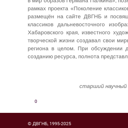
в мир образов Германа Палкина», по
рамках проекта «Поколение классико
размещён на сайте ДВГНБ и посвящ
классиков дальневосточного изобр
Хабаровского края, известного худо
творческой жизни создавал свои мир
региона в целом. При обсуждении 
созданию ресурса, полнота представ
старший научный 
0
© ДВГНБ, 1995-2025