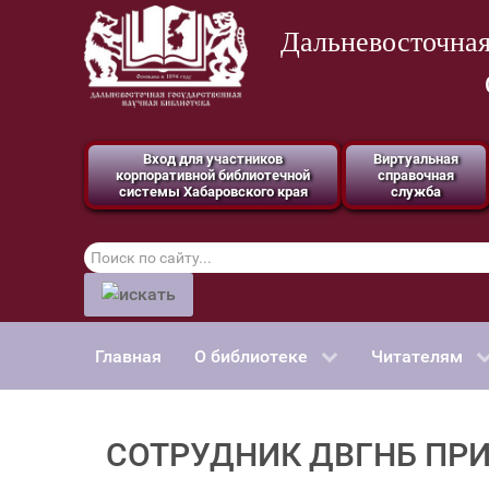
Дальневосточная
Вход для участников
Виртуальная
корпоративной библиотечной
справочная
системы Хабаровского края
служба
Поиск
по
сайту
Главная
О библиотеке
Читателям
СОТРУДНИК ДВГНБ ПРИ