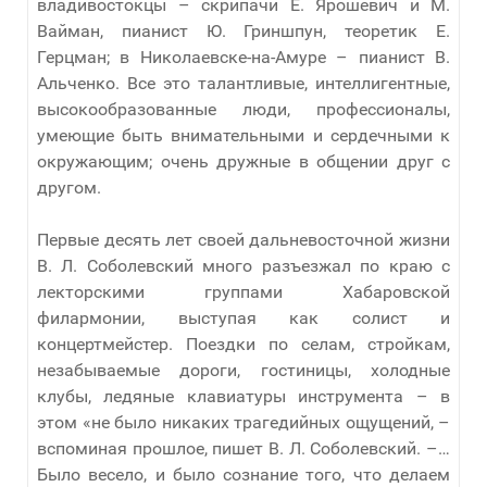
владивостокцы – скрипачи Е. Ярошевич и М.
Вайман, пианист Ю. Гриншпун, теоретик Е.
Герцман; в Николаевске-на-Амуре – пианист В.
Альченко. Все это талантливые, интеллигентные,
высокообразованные люди, профессионалы,
умеющие быть внимательными и сердечными к
окружающим; очень дружные в общении друг с
другом.
Первые десять лет своей дальневосточной жизни
В. Л. Соболевский много разъезжал по краю с
лекторскими группами Хабаровской
филармонии, выступая как солист и
концертмейстер. Поездки по селам, стройкам,
незабываемые дороги, гостиницы, холодные
клубы, ледяные клавиатуры инструмента – в
этом «не было никаких трагедийных ощущений, –
вспоминая прошлое, пишет В. Л. Соболевский. –…
Было весело, и было сознание того, что делаем