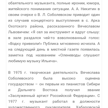
обаятельного музыканта, полные иронии, юмора,
житейского понимания ситуации. А. А. Никитин в
своем очерке о В. Л. Соболевском приводит один
из случаев концертного выступления в с. Арка
Охотского района, рассказанного Вячеславом
Львовичем: «Я сел за инструмент и вдруг слышу:
в зале раздался чей-то взволнованный голос:
«Водку привезли!» Публика мгновенно исчезла. А
на следующий день в местной газете появилась
заметка под названием «Оленеводы слушают
любимую музыку Ильича».
В 1975 г. творческая деятельность Вячеслава
Соболевского была высоко оценена
государством – он первым из пианистов Сибири
и Дальнего Востока получил звание
«Заслуженный артист Российской Федерации». С
1977 г. музыкант работал в должности
художественного руководителя Хабаровской