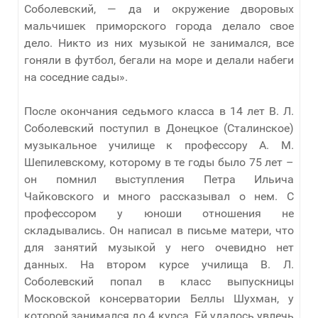
Соболевский, — да и окружение дворовых
мальчишек приморского города делало свое
дело. Никто из них музыкой не занимался, все
гоняли в футбол, бегали на море и делали набеги
на соседние сады».
После окончания седьмого класса в 14 лет В. Л.
Соболевский поступил в Донецкое (Сталинское)
музыкальное училище к профессору А. М.
Шепилевскому, которому в те годы было 75 лет –
он помнил выступления Петра Ильича
Чайковского и много рассказывал о нем. С
профессором у юноши отношения не
складывались. Он написал в письме матери, что
для занятий музыкой у него очевидно нет
данных. На втором курсе училища В. Л.
Соболевский попал в класс выпускницы
Московской консерватории Беллы Шухман, у
которой занимался до 4 курса. Ей удалось увлечь