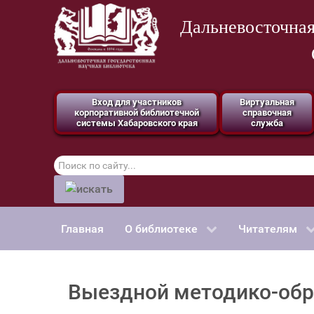
Дальневосточная
Вход для участников
Виртуальная
корпоративной библиотечной
справочная
системы Хабаровского края
служба
Поиск
по
сайту
Главная
О библиотеке
Читателям
Выездной методико-обр