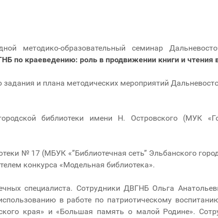
ной методико-образовательный семинар Дальневосто
 по краеведению: роль в продвижении книги и чтения в
о задания и плана методических мероприятий Дальневосто
родской библиотеки имени Н. Островского (МУК «Го
отеки № 17 (МБУК «”Библиотечная сеть” Эльбанского горо
ителем конкурса «Модельная библиотека».
ечных специалиста. Сотрудники ДВГНБ Ольга Анатольев
использованию в работе по патриотическому воспитани
ского края» и «Большая память о малой Родине». Сотр