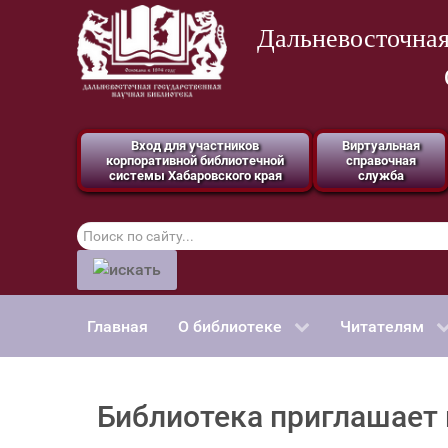
Дальневосточная
Вход для участников
Виртуальная
корпоративной библиотечной
справочная
системы Хабаровского края
служба
Поиск
по
сайту
Главная
О библиотеке
Читателям
Библиотека приглашает 