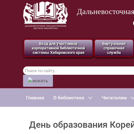
Дальневосточная
Вход для участников
Виртуальная
корпоративной библиотечной
справочная
системы Хабаровского края
служба
Поиск
по
сайту
Главная
О библиотеке
Читателям
День образования Коре