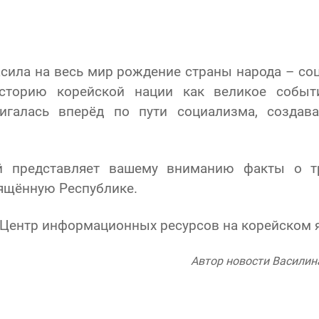
сила на весь мир рождение страны народа – со
историю корейской нации как великое собы
вигалась вперёд по пути социализма, созда
й представляет вашему вниманию факты о тр
ящённую Республике.
аж, Центр информационных ресурсов на корейском 
Автор новости Василина 