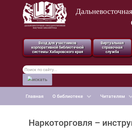
Дальневосточная
Вход для участников
Виртуальная
корпоративной библиотечной
справочная
системы Хабаровского края
служба
Поиск
по
сайту
Главная
О библиотеке
Читателям
Наркоторговля – инстр