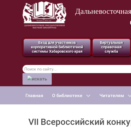
Дальневосточная
Вход для участников
Виртуальная
корпоративной библиотечной
справочная
системы Хабаровского края
служба
Поиск
по
сайту
Главная
О библиотеке
Читателям
VII Всероссийский конк