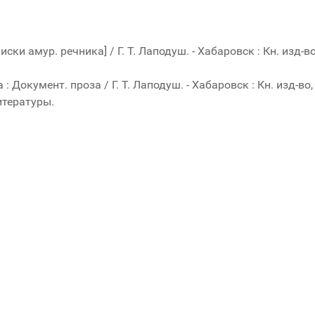
и амур. речника] / Г. Т. Лаподуш. - Хабаровск : Кн. изд-во, 19
Документ. проза / Г. Т. Лаподуш. - Хабаровск : Кн. изд-во, 20
итературы.