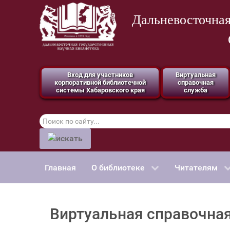
Дальневосточная
Вход для участников
Виртуальная
корпоративной библиотечной
справочная
системы Хабаровского края
служба
Поиск
по
сайту
Главная
О библиотеке
Читателям
Виртуальная справочна