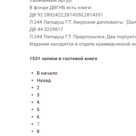
Уважаемый Артур!
В фонде ДВГНБ есть книги:
ДВ 92 2802422,2814350,2814351
Л 244 Лаподуш Г.Т. Амурские дипломаты : [Записк
ДВ 44 3229817
Л 244 Лаподуш Г.Т. Предпосылка; Два портрета : 
Издания находятся в отделе краеведческой л
1531 записи в гостевой книге
В начало
Назад
2
3
4
5
6
7
8