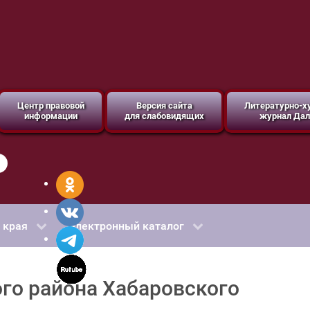
Центр правовой
Версия сайта
Литературно-
информации
для слабовидящих
журнал Дал
 края
Электронный каталог
го района Хабаровского