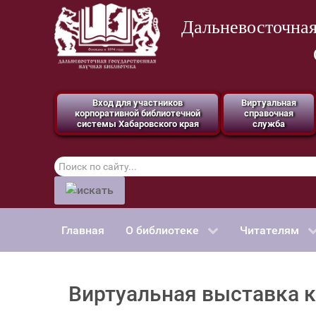
Дальневосточная
Вход для участников
Виртуальная
корпоративной библиотечной
справочная
системы Хабаровского края
служба
Поиск
по
сайту
Главная
О библиотеке
Читателям
Виртуальная выставка к