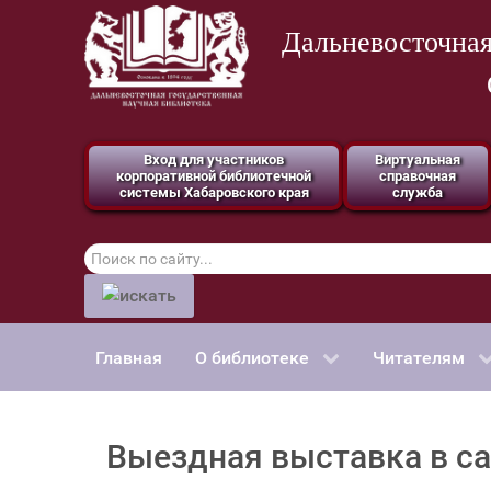
Дальневосточная
Вход для участников
Виртуальная
корпоративной библиотечной
справочная
системы Хабаровского края
служба
Поиск
по
сайту
Главная
О библиотеке
Читателям
Выездная выставка в с